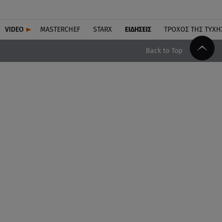
VIDEO
MASTERCHEF
STARX
ΕΙΔΉΣΕΙΣ
ΤΡΟΧΌΣ ΤΗΣ ΤΎΧΗ
Back to Top