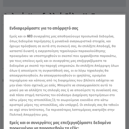
Φυλακές Κορυδαλλού: Σάλος Με Το
Χριστουγεννιάτικο Ρεβεγιόν - Video
Ενδιαφερόμαστε για το απόρρητό σας
Εμείς και οι
603
συνεργάτες μας αποθηκεύουμε προσωπικά δεδομένα,
όπως δεδομένα περιήγησης ή μοναδικά αναγνωριστικά στοιχεία, και
έχουμε πρόσβαση σε αυτά στη συσκευή σας. Αν επιλέξετε Αποδοχή, θα
καταστεί δυνατή η ενεργοποίηση τεχνολογιών παρακολούθησης
προκειμένου να υποστηριχθούν οι σκοποί που εμφανίζονται παρακάτω,
για τους οποίους εμείς και οι συνεργάτες μας επεξεργαζόμαστε τα
δεδομένα με σκοπό την παροχή υπηρεσιών. Αν επιλέξετε Απόρριψη όλων
TAGS:
ΦΥΛΑΚΕΣ ΚΟΡΥΔΑΛΛΟΥ
ΡΕΒΕΓΙΟΝ
όλων ή αποσύρετε τη συγκατάθεσή σας, οι εν λόγω τεχνολογίες θα
απενεργοποιηθούν. Αν απενεργοποιηθούν οι ιχνηλάτες, ορισμένο
ΧΡΙΣΤΟΥΓΕΝΝΑ
ΔΕΛΤΙΟ ΕΙΔΗΣΕΩΝ STAR
περιεχόμενο και κάποιες από τις διαφημίσεις που βλέπετε ενδέχεται να
μην είναι τόσο σχετικές με εσάς. Μπορείτε να επανεμφανίσετε αυτό το
μενού για να αλλάξετε τις επιλογές σας ή να αποσύρετε τη συναίνεσή σας
ανά πάσα στιγμή πατώντας τον σύνδεσμο Διαχείριση προτιμήσεων στο
Κυριακή 9 Αυγούστου 2026
κάτω μέρος της ιστοσελίδας [ή το αιωρούμενο εικονίδιο στο κάτω
αριστερό μέρος της ιστοσελίδας, εάν υπάρχει]. Οι επιλογές σας θα τεθούν
29.12.23, 23:22
ΕΛΛΑΔΑ
σε ισχύ στον Ιστότοπος. Για περισσότερες λεπτομέρειες ανατρέξτε στην
Πηγή: Δελτίο ειδήσεων Star
Πολιτική Απορρήτου μας.
Εμείς και οι συνεργάτες μας επεξεργαζόμαστε δεδομένα
προκειμένου να παρασχεθούν τα εξής: