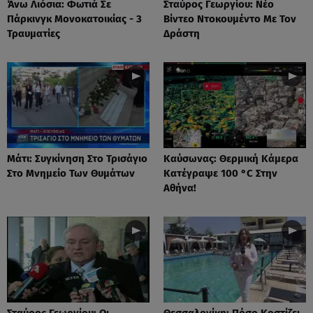
Άνω Λιόσια: Φωτιά Σε
Σταύρος Γεωργίου: Νέο
Πάρκινγκ Μονοκατοικίας - 3
Βίντεο Ντοκουμέντο Με Τον
Τραυματίες
Δράστη
Μάτι: Συγκίνηση Στο Τρισάγιο
Καύσωνας: Θερμική Κάμερα
Στο Μνημείο Των Θυμάτων
Κατέγραψε 100 °C Στην
Αθήνα!
Σταύρος Γεωργίου: Οι
Θεσσαλονίκη: Πόσο Κοστίζει