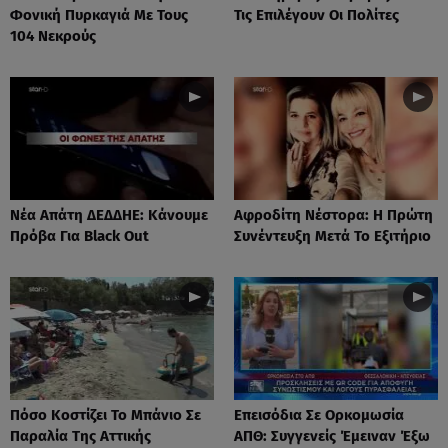
Φονική Πυρκαγιά Με Τους
Τις Επιλέγουν Οι Πολίτες
104 Νεκρούς
Νέα Απάτη ΔΕΔΔΗΕ: Κάνουμε
Αφροδίτη Νέστορα: H Πρώτη
Πρόβα Για Black Out
Συνέντευξη Μετά Το Εξιτήριο
Πόσο Κοστίζει Το Μπάνιο Σε
Επεισόδια Σε Ορκομωσία
Παραλία Της Αττικής
ΑΠΘ: Συγγενείς Έμειναν Έξω