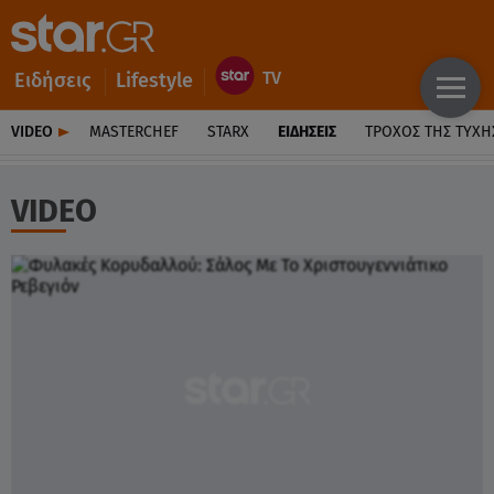
Ειδήσεις
Lifestyle
VIDEO
MASTERCHEF
STARX
ΕΙΔΉΣΕΙΣ
ΤΡΟΧΌΣ ΤΗΣ ΤΎΧΗ
VIDEO