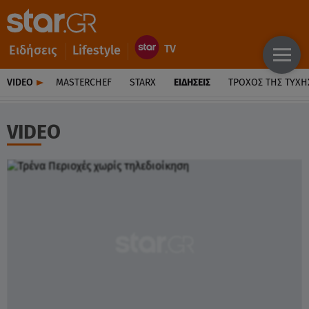
Ειδήσεις
Lifestyle
VIDEO
MASTERCHEF
STARX
ΕΙΔΉΣΕΙΣ
ΤΡΟΧΌΣ ΤΗΣ ΤΎΧΗ
VIDEO