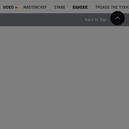
VIDEO
MASTERCHEF
STARX
ΕΙΔΉΣΕΙΣ
ΤΡΟΧΌΣ ΤΗΣ ΤΎΧΗ
Back to Top