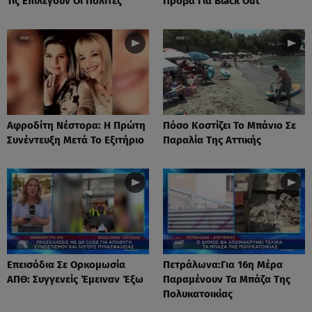
Τις Επιλέγουν Οι Πολίτες
Πρόβα Για Black Out
Αφροδίτη Νέστορα: H Πρώτη
Πόσο Κοστίζει Το Μπάνιο Σε
Συνέντευξη Μετά Το Εξιτήριο
Παραλία Της Αττικής
Επεισόδια Σε Ορκομωσία
Πετράλωνα:Για 16η Μέρα
ΑΠΘ: Συγγενείς Έμειναν Έξω
Παραμένουν Τα Μπάζα Της
Πολυκατοικίας