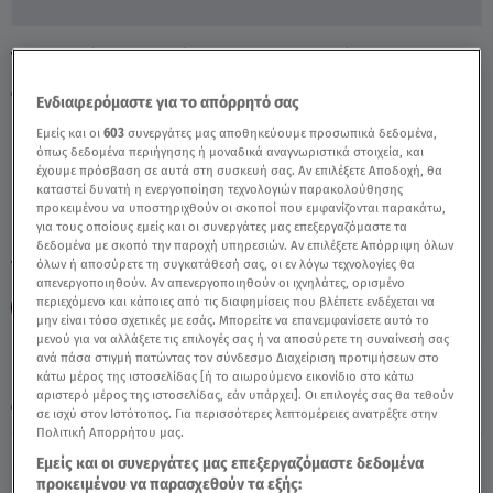
Τηλεδιοίκηση Τρένων: Οι Περιοχές Που Δε
λειτουργεί - Video
Ενδιαφερόμαστε για το απόρρητό σας
Εμείς και οι
603
συνεργάτες μας αποθηκεύουμε προσωπικά δεδομένα,
όπως δεδομένα περιήγησης ή μοναδικά αναγνωριστικά στοιχεία, και
έχουμε πρόσβαση σε αυτά στη συσκευή σας. Αν επιλέξετε Αποδοχή, θα
καταστεί δυνατή η ενεργοποίηση τεχνολογιών παρακολούθησης
προκειμένου να υποστηριχθούν οι σκοποί που εμφανίζονται παρακάτω,
για τους οποίους εμείς και οι συνεργάτες μας επεξεργαζόμαστε τα
δεδομένα με σκοπό την παροχή υπηρεσιών. Αν επιλέξετε Απόρριψη όλων
TAGS:
όλων ή αποσύρετε τη συγκατάθεσή σας, οι εν λόγω τεχνολογίες θα
ΤΗΛΕΔΙΟΙΚΗΣΗ
ΤΡΕΝΑ
ΤΕΜΠΗ
ΔΥΣΤΥΧΗΜΑ
απενεργοποιηθούν. Αν απενεργοποιηθούν οι ιχνηλάτες, ορισμένο
περιεχόμενο και κάποιες από τις διαφημίσεις που βλέπετε ενδέχεται να
HELLENIC TRAIN
ΟΣΕ
μην είναι τόσο σχετικές με εσάς. Μπορείτε να επανεμφανίσετε αυτό το
μενού για να αλλάξετε τις επιλογές σας ή να αποσύρετε τη συναίνεσή σας
ανά πάσα στιγμή πατώντας τον σύνδεσμο Διαχείριση προτιμήσεων στο
Παρασκευή 7 Αυγούστου 2026
κάτω μέρος της ιστοσελίδας [ή το αιωρούμενο εικονίδιο στο κάτω
αριστερό μέρος της ιστοσελίδας, εάν υπάρχει]. Οι επιλογές σας θα τεθούν
03.03.23, 22:33
ΕΛΛΑΔΑ
σε ισχύ στον Ιστότοπος. Για περισσότερες λεπτομέρειες ανατρέξτε στην
Πολιτική Απορρήτου μας.
Εμείς και οι συνεργάτες μας επεξεργαζόμαστε δεδομένα
προκειμένου να παρασχεθούν τα εξής: