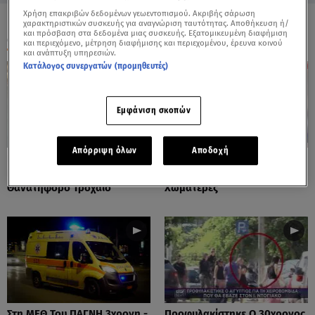
Χρήση επακριβών δεδομένων γεωεντοπισμού. Ακριβής σάρωση
χαρακτηριστικών συσκευής για αναγνώριση ταυτότητας. Αποθήκευση ή/
και πρόσβαση στα δεδομένα μιας συσκευής. Εξατομικευμένη διαφήμιση
ΟΛΑ ΤΑ ΒΙΝΤΕΟ
και περιεχόμενο, μέτρηση διαφήμισης και περιεχομένου, έρευνα κοινού
και ανάπτυξη υπηρεσιών.
Κατάλογος συνεργατών (προμηθευτές)
Εμφάνιση σκοπών
Απόρριψη όλων
Αποδοχή
Πόρτο Ράφτη: Bίντεο
Πάρος: Τα Διάσπαρτα Φυτίλια
Ντοκουμέντο Από Το
Στο Νησί - Αυτοσχέδιες
Θανατηφόρο Τροχαίο
Χωματερές
Στη ΜΕΘ Του ΠΑΓΝΗ 3χρονη -
Προφυλακίστηκε Ο 30χρονος