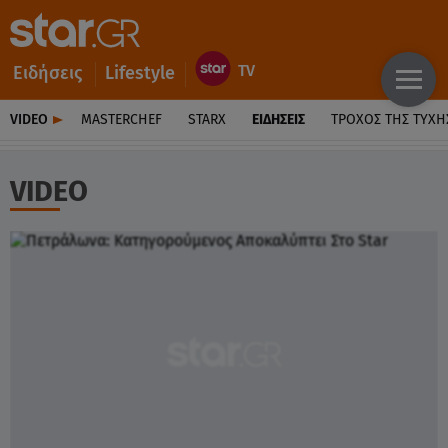
Ειδήσεις
Lifestyle
VIDEO
MASTERCHEF
STARX
ΕΙΔΉΣΕΙΣ
ΤΡΟΧΌΣ ΤΗΣ ΤΎΧΗ
VIDEO