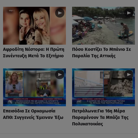
Αφροδίτη Νέστορα: H Πρώτη
Πόσο Κοστίζει Το Μπάνιο Σε
Συνέντευξη Μετά Το Εξιτήριο
Παραλία Της Αττικής
Επεισόδια Σε Ορκομωσία
Πετράλωνα:Για 16η Μέρα
ΑΠΘ: Συγγενείς Έμειναν Έξω
Παραμένουν Τα Μπάζα Της
Πολυκατοικίας