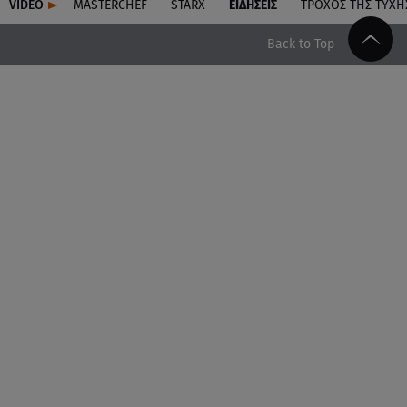
VIDEO
MASTERCHEF
STARX
ΕΙΔΉΣΕΙΣ
ΤΡΟΧΌΣ ΤΗΣ ΤΎΧΗ
Back to Top