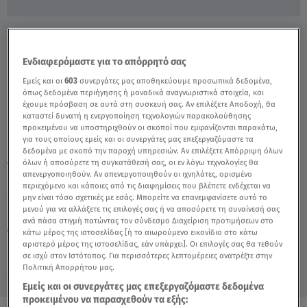
Πετράλωνα: Τι Αποκάλυψε Στο Star
Κατηγορούμενος - Video
Ενδιαφερόμαστε για το απόρρητό σας
Εμείς και οι
603
συνεργάτες μας αποθηκεύουμε προσωπικά δεδομένα,
όπως δεδομένα περιήγησης ή μοναδικά αναγνωριστικά στοιχεία, και
έχουμε πρόσβαση σε αυτά στη συσκευή σας. Αν επιλέξετε Αποδοχή, θα
καταστεί δυνατή η ενεργοποίηση τεχνολογιών παρακολούθησης
προκειμένου να υποστηριχθούν οι σκοποί που εμφανίζονται παρακάτω,
για τους οποίους εμείς και οι συνεργάτες μας επεξεργαζόμαστε τα
δεδομένα με σκοπό την παροχή υπηρεσιών. Αν επιλέξετε Απόρριψη όλων
όλων ή αποσύρετε τη συγκατάθεσή σας, οι εν λόγω τεχνολογίες θα
TAGS:
ΠΕΤΡΑΛΩΝΑ
απενεργοποιηθούν. Αν απενεργοποιηθούν οι ιχνηλάτες, ορισμένο
περιεχόμενο και κάποιες από τις διαφημίσεις που βλέπετε ενδέχεται να
μην είναι τόσο σχετικές με εσάς. Μπορείτε να επανεμφανίσετε αυτό το
μενού για να αλλάξετε τις επιλογές σας ή να αποσύρετε τη συναίνεσή σας
Πέμπτη 6 Αυγούστου 2026
ανά πάσα στιγμή πατώντας τον σύνδεσμο Διαχείριση προτιμήσεων στο
17.02.23, 23:04
ΕΛΛΑΔΑ
κάτω μέρος της ιστοσελίδας [ή το αιωρούμενο εικονίδιο στο κάτω
Πηγή: κεντρικό δελτίο ειδήσεων Star
αριστερό μέρος της ιστοσελίδας, εάν υπάρχει]. Οι επιλογές σας θα τεθούν
σε ισχύ στον Ιστότοπος. Για περισσότερες λεπτομέρειες ανατρέξτε στην
Πολιτική Απορρήτου μας.
Εμείς και οι συνεργάτες μας επεξεργαζόμαστε δεδομένα
προκειμένου να παρασχεθούν τα εξής: