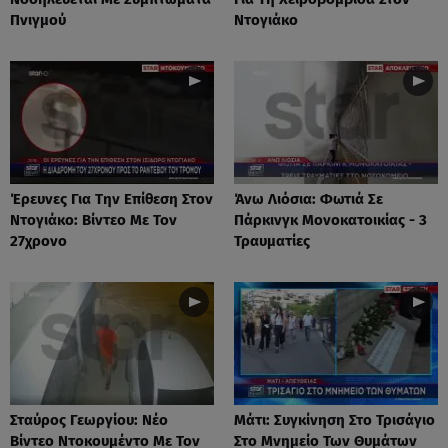
Πνιγμού
Ντογιάκο
Έρευνες Για Την Επίθεση Στον
Άνω Λιόσια: Φωτιά Σε
Ντογιάκο: Βίντεο Με Τον
Πάρκινγκ Μονοκατοικίας - 3
27χρονο
Τραυματίες
Σταύρος Γεωργίου: Νέο
Μάτι: Συγκίνηση Στο Τρισάγιο
Βίντεο Ντοκουμέντο Με Τον
Στο Μνημείο Των Θυμάτων