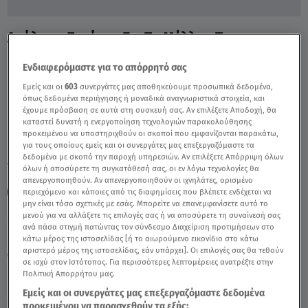
Ανάλυση Συρίγου Για Το Μέλλον Των
Ελληνοτουρκικών Σχέσεων - Video
Ενδιαφερόμαστε για το απόρρητό σας
Εμείς και οι
603
συνεργάτες μας αποθηκεύουμε προσωπικά δεδομένα,
όπως δεδομένα περιήγησης ή μοναδικά αναγνωριστικά στοιχεία, και
έχουμε πρόσβαση σε αυτά στη συσκευή σας. Αν επιλέξετε Αποδοχή, θα
καταστεί δυνατή η ενεργοποίηση τεχνολογιών παρακολούθησης
προκειμένου να υποστηριχθούν οι σκοποί που εμφανίζονται παρακάτω,
για τους οποίους εμείς και οι συνεργάτες μας επεξεργαζόμαστε τα
δεδομένα με σκοπό την παροχή υπηρεσιών. Αν επιλέξετε Απόρριψη όλων
TAGS:
ΑΓΓΕΛΟΣ ΣΥΡΙΓΟΣ
ΣΕΙΣΜΟΣ
ΣΕΙΣΜΟΣ ΤΟΥΡΚΙΑ
όλων ή αποσύρετε τη συγκατάθεσή σας, οι εν λόγω τεχνολογίες θα
απενεργοποιηθούν. Αν απενεργοποιηθούν οι ιχνηλάτες, ορισμένο
ΤΟΥΡΚΙΑ
ΤΑΓΙΠ ΕΡΝΤΟΓΑΝ
περιεχόμενο και κάποιες από τις διαφημίσεις που βλέπετε ενδέχεται να
μην είναι τόσο σχετικές με εσάς. Μπορείτε να επανεμφανίσετε αυτό το
μενού για να αλλάξετε τις επιλογές σας ή να αποσύρετε τη συναίνεσή σας
ανά πάσα στιγμή πατώντας τον σύνδεσμο Διαχείριση προτιμήσεων στο
Κυριακή 9 Αυγούστου 2026
κάτω μέρος της ιστοσελίδας [ή το αιωρούμενο εικονίδιο στο κάτω
αριστερό μέρος της ιστοσελίδας, εάν υπάρχει]. Οι επιλογές σας θα τεθούν
09.02.23, 23:26
ΕΛΛΑΔΑ
σε ισχύ στον Ιστότοπος. Για περισσότερες λεπτομέρειες ανατρέξτε στην
Πηγή: Κεντρικό Δελτίο Ειδήσεων του Star
Πολιτική Απορρήτου μας.
Εμείς και οι συνεργάτες μας επεξεργαζόμαστε δεδομένα
προκειμένου να παρασχεθούν τα εξής: