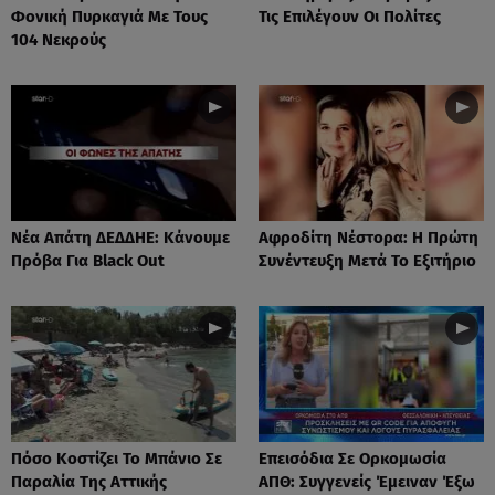
Φονική Πυρκαγιά Με Τους
Τις Επιλέγουν Οι Πολίτες
104 Νεκρούς
Νέα Απάτη ΔΕΔΔΗΕ: Κάνουμε
Αφροδίτη Νέστορα: H Πρώτη
Πρόβα Για Black Out
Συνέντευξη Μετά Το Εξιτήριο
Πόσο Κοστίζει Το Μπάνιο Σε
Επεισόδια Σε Ορκομωσία
Παραλία Της Αττικής
ΑΠΘ: Συγγενείς Έμειναν Έξω