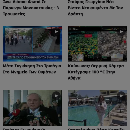
Άνω Λιόσια: Φωτιά Σε
Σταύρος Γεωργίου: Νέο
Πάρκινγκ Μονοκατοικίας - 3
Βίντεο Ντοκουμέντο Με Τον
Τραυματίες
Δράστη
Μάτι: Συγκίνηση Στο Τρισάγιο
Καύσωνας: Θερμική Κάμερα
Στο Μνημείο Των Θυμάτων
Κατέγραψε 100 °C Στην
Αθήνα!
Σταύρος Γεωργίου: Οι
Θεσσαλονίκη: Πόσο Κοστίζει