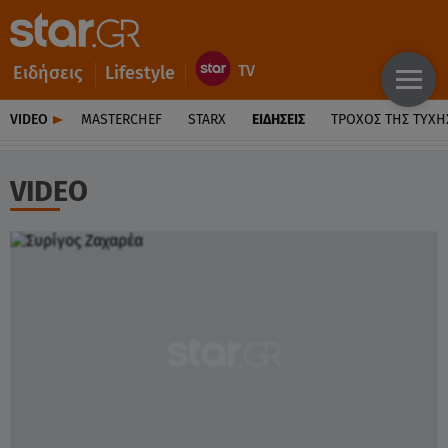
Ειδήσεις
Lifestyle
VIDEO
MASTERCHEF
STARX
ΕΙΔΉΣΕΙΣ
ΤΡΟΧΌΣ ΤΗΣ ΤΎΧΗ
VIDEO