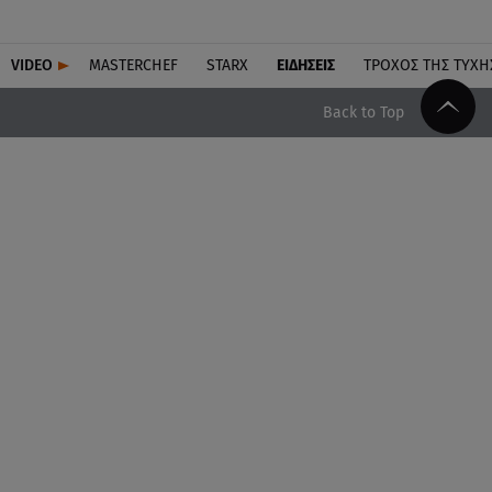
VIDEO
MASTERCHEF
STARX
ΕΙΔΉΣΕΙΣ
ΤΡΟΧΌΣ ΤΗΣ ΤΎΧΗ
Back to Top