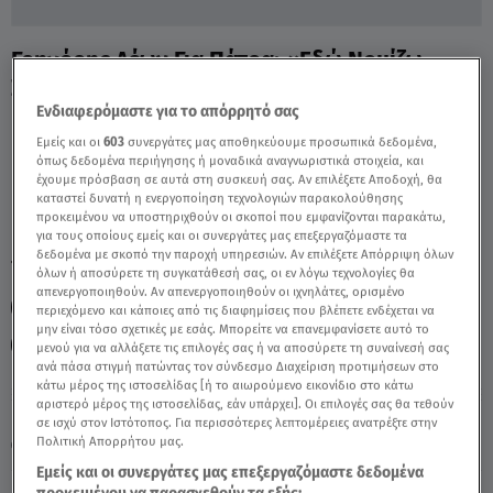
Γρηγόρης Λέων Για Πάτρα: «Εδώ Νομίζω
Ξέρουμε Όλοι» - Video
Ενδιαφερόμαστε για το απόρρητό σας
Εμείς και οι
603
συνεργάτες μας αποθηκεύουμε προσωπικά δεδομένα,
όπως δεδομένα περιήγησης ή μοναδικά αναγνωριστικά στοιχεία, και
έχουμε πρόσβαση σε αυτά στη συσκευή σας. Αν επιλέξετε Αποδοχή, θα
καταστεί δυνατή η ενεργοποίηση τεχνολογιών παρακολούθησης
προκειμένου να υποστηριχθούν οι σκοποί που εμφανίζονται παρακάτω,
για τους οποίους εμείς και οι συνεργάτες μας επεξεργαζόμαστε τα
δεδομένα με σκοπό την παροχή υπηρεσιών. Αν επιλέξετε Απόρριψη όλων
TAGS:
ΓΡΗΓΟΡΗΣ ΛΕΩΝ
ΠΑΤΡΑ
ΠΑΤΡΑ ΤΡΑΓΩΔΙΑ,
όλων ή αποσύρετε τη συγκατάθεσή σας, οι εν λόγω τεχνολογίες θα
απενεργοποιηθούν. Αν απενεργοποιηθούν οι ιχνηλάτες, ορισμένο
ΑΛΗΘΕΙΕΣ ΜΕ ΤΗ ΖΗΝΑ
ΠΑΤΡΑ ΠΑΙΔΙΑ
ΜΗΤΕΡΑ ΠΑΤΡΑ
περιεχόμενο και κάποιες από τις διαφημίσεις που βλέπετε ενδέχεται να
μην είναι τόσο σχετικές με εσάς. Μπορείτε να επανεμφανίσετε αυτό το
ΤΖΩΡΤΖΙΝΑ
μενού για να αλλάξετε τις επιλογές σας ή να αποσύρετε τη συναίνεσή σας
ανά πάσα στιγμή πατώντας τον σύνδεσμο Διαχείριση προτιμήσεων στο
κάτω μέρος της ιστοσελίδας [ή το αιωρούμενο εικονίδιο στο κάτω
αριστερό μέρος της ιστοσελίδας, εάν υπάρχει]. Οι επιλογές σας θα τεθούν
Κυριακή 9 Αυγούστου 2026
σε ισχύ στον Ιστότοπος. Για περισσότερες λεπτομέρειες ανατρέξτε στην
Πολιτική Απορρήτου μας.
24.03.22, 18:15
ΕΛΛΑΔΑ
Εμείς και οι συνεργάτες μας επεξεργαζόμαστε δεδομένα