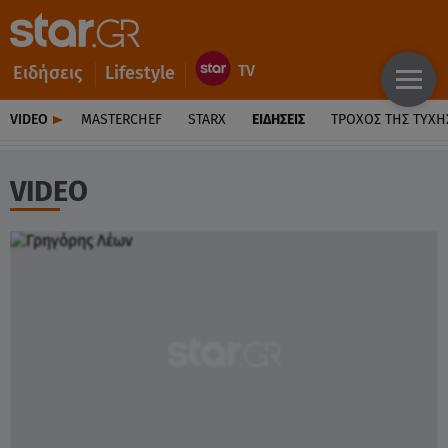
Ειδήσεις
Lifestyle
VIDEO
MASTERCHEF
STARX
ΕΙΔΉΣΕΙΣ
ΤΡΟΧΌΣ ΤΗΣ ΤΎΧΗ
VIDEO