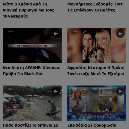
Μάτι: 8 Χρόνια Από Τη
Μονοήμερες Εκδρομές: Γιατί
Φονική Πυρκαγιά Με Τους
Τις Επιλέγουν Οι Πολίτες
104 Νεκρούς
Νέα Απάτη ΔΕΔΔΗΕ: Κάνουμε
Αφροδίτη Νέστορα: H Πρώτη
Πρόβα Για Black Out
Συνέντευξη Μετά Το Εξιτήριο
Πόσο Κοστίζει Το Μπάνιο Σε
Επεισόδια Σε Ορκομωσία