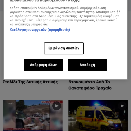
προκειμένου να παρασχεθούν τα εξής:
Χρήση επακριβών δεδομένων γεωεντοπισμού. Ακριβής σάρωση
χαρακτηριστικών συσκευής για αναγνώριση ταυτότητας. Αποθήκευση ή/
και πρόσβαση στα δεδομένα μιας συσκευής. Εξατομικευμένη διαφήμιση
και περιεχόμενο, μέτρηση διαφήμισης και περιεχομένου, έρευνα κοινού
και ανάπτυξη υπηρεσιών.
ΟΛΑ ΤΑ ΒΙΝΤΕΟ
Κατάλογος συνεργατών (προμηθευτές)
Εμφάνιση σκοπών
Απόρριψη όλων
Αποδοχή
Φωτιές: Στάχτη Το Πράσινο
Πόρτο Ράφτη: Bίντεο
Στολίδι Της Δυτικής Αττικής
Ντοκουμέντο Από Το
Θανατηφόρο Τροχαίο