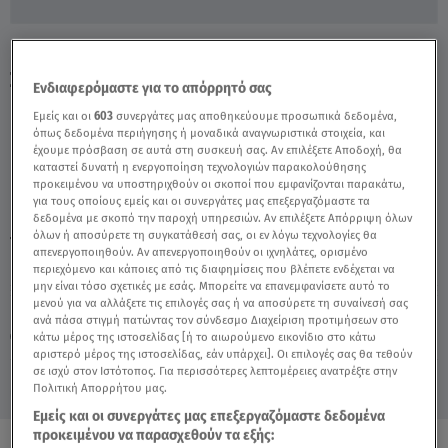
Πάτρα: Τι Ισχυρίζεται Ο Ιατροδικαστής
Σωτήρης Μπουζιάνης - Video
Ενδιαφερόμαστε για το απόρρητό σας
Εμείς και οι
603
συνεργάτες μας αποθηκεύουμε προσωπικά δεδομένα,
όπως δεδομένα περιήγησης ή μοναδικά αναγνωριστικά στοιχεία, και
έχουμε πρόσβαση σε αυτά στη συσκευή σας. Αν επιλέξετε Αποδοχή, θα
καταστεί δυνατή η ενεργοποίηση τεχνολογιών παρακολούθησης
προκειμένου να υποστηριχθούν οι σκοποί που εμφανίζονται παρακάτω,
για τους οποίους εμείς και οι συνεργάτες μας επεξεργαζόμαστε τα
δεδομένα με σκοπό την παροχή υπηρεσιών. Αν επιλέξετε Απόρριψη όλων
όλων ή αποσύρετε τη συγκατάθεσή σας, οι εν λόγω τεχνολογίες θα
TAGS:
ΠΑΤΡΑ ΠΑΙΔΙΑ
ΜΗΤΕΡΑ ΠΑΤΡΑ
ΤΖΩΡΤΖΙΝΑ
απενεργοποιηθούν. Αν απενεργοποιηθούν οι ιχνηλάτες, ορισμένο
περιεχόμενο και κάποιες από τις διαφημίσεις που βλέπετε ενδέχεται να
μην είναι τόσο σχετικές με εσάς. Μπορείτε να επανεμφανίσετε αυτό το
μενού για να αλλάξετε τις επιλογές σας ή να αποσύρετε τη συναίνεσή σας
Παρασκευή 7 Αυγούστου 2026
ανά πάσα στιγμή πατώντας τον σύνδεσμο Διαχείριση προτιμήσεων στο
κάτω μέρος της ιστοσελίδας [ή το αιωρούμενο εικονίδιο στο κάτω
21.03.22, 18:40
ΕΛΛΑΔΑ
αριστερό μέρος της ιστοσελίδας, εάν υπάρχει]. Οι επιλογές σας θα τεθούν
σε ισχύ στον Ιστότοπος. Για περισσότερες λεπτομέρειες ανατρέξτε στην
Πολιτική Απορρήτου μας.
Εμείς και οι συνεργάτες μας επεξεργαζόμαστε δεδομένα
προκειμένου να παρασχεθούν τα εξής: