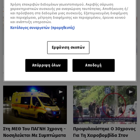
Χρήση επακριβών δεδομένων γεωεντοπισμού. Ακριβής σάρωση
ΟΛΑ ΤΑ ΒΙΝΤΕΟ
χαρακτηριστικών συσκευής για αναγνώριση ταυτότητας. Αποθήκευση ή/
και πρόσβαση στα δεδομένα μιας συσκευής. Εξατομικευμένη διαφήμιση
και περιεχόμενο, μέτρηση διαφήμισης και περιεχομένου, έρευνα κοινού
και ανάπτυξη υπηρεσιών.
Κατάλογος συνεργατών (προμηθευτές)
Εμφάνιση σκοπών
Πόρτο Ράφτη: Bίντεο
Πάρος: Τα Διάσπαρτα Φυτίλια
Απόρριψη όλων
Αποδοχή
Ντοκουμέντο Από Το
Στο Νησί - Αυτοσχέδιες
Θανατηφόρο Τροχαίο
Χωματερές
Στη ΜΕΘ Του ΠΑΓΝΗ 3χρονη -
Προφυλακίστηκε Ο 30χρονος
Νοσηλεύεται Με Συμπτώματα
Για Τη Χειροβομβίδα Στον