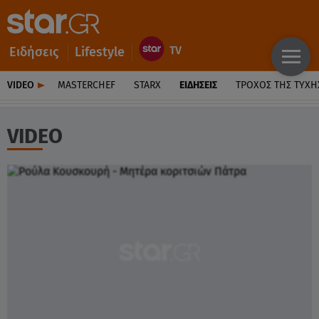
Ειδήσεις
Lifestyle
VIDEO
MASTERCHEF
STARX
ΕΙΔΉΣΕΙΣ
ΤΡΟΧΌΣ ΤΗΣ ΤΎΧΗ
VIDEO