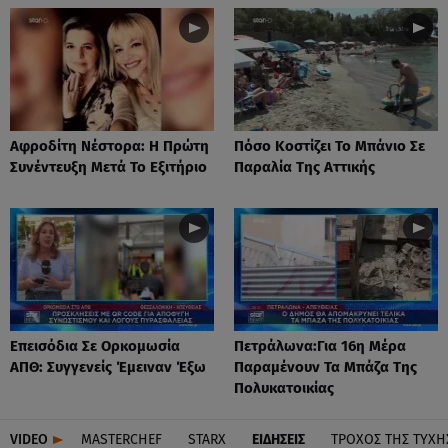
Αφροδίτη Νέστορα: H Πρώτη
Πόσο Κοστίζει Το Μπάνιο Σε
Συνέντευξη Μετά Το Εξιτήριο
Παραλία Της Αττικής
Επεισόδια Σε Ορκομωσία
Πετράλωνα:Για 16η Μέρα
ΑΠΘ: Συγγενείς Έμειναν Έξω
Παραμένουν Τα Μπάζα Της
Πολυκατοικίας
VIDEO
MASTERCHEF
STARX
ΕΙΔΉΣΕΙΣ
ΤΡΟΧΌΣ ΤΗΣ ΤΎΧΗ