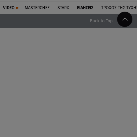
VIDEO
MASTERCHEF
STARX
ΕΙΔΉΣΕΙΣ
ΤΡΟΧΌΣ ΤΗΣ ΤΎΧΗ
Back to Top