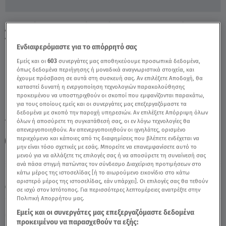
Δασικές Πυρκαγιές: Πώς να προστατεύσεις
την περιουσία σου - Video
Ενδιαφερόμαστε για το απόρρητό σας
Εμείς και οι
603
συνεργάτες μας αποθηκεύουμε προσωπικά δεδομένα,
όπως δεδομένα περιήγησης ή μοναδικά αναγνωριστικά στοιχεία, και
έχουμε πρόσβαση σε αυτά στη συσκευή σας. Αν επιλέξετε Αποδοχή, θα
καταστεί δυνατή η ενεργοποίηση τεχνολογιών παρακολούθησης
προκειμένου να υποστηριχθούν οι σκοποί που εμφανίζονται παρακάτω,
για τους οποίους εμείς και οι συνεργάτες μας επεξεργαζόμαστε τα
δεδομένα με σκοπό την παροχή υπηρεσιών. Αν επιλέξετε Απόρριψη όλων
TAGS:
όλων ή αποσύρετε τη συγκατάθεσή σας, οι εν λόγω τεχνολογίες θα
ΔΑΣΙΚΕΣ ΠΥΡΚΑΓΙΕΣ
απενεργοποιηθούν. Αν απενεργοποιηθούν οι ιχνηλάτες, ορισμένο
περιεχόμενο και κάποιες από τις διαφημίσεις που βλέπετε ενδέχεται να
ΥΠΟΥΡΓΕΙΟ ΚΛΙΜΑΤΙΚΗΣ ΚΡΙΣΗΣ ΚΑΙ ΠΟΛΙΤΙΚΗΣ ΠΡΟΣΤΑΣΙΑΣ
μην είναι τόσο σχετικές με εσάς. Μπορείτε να επανεμφανίσετε αυτό το
μενού για να αλλάξετε τις επιλογές σας ή να αποσύρετε τη συναίνεσή σας
ανά πάσα στιγμή πατώντας τον σύνδεσμο Διαχείριση προτιμήσεων στο
Παρασκευή 7 Αυγούστου 2026
κάτω μέρος της ιστοσελίδας [ή το αιωρούμενο εικονίδιο στο κάτω
αριστερό μέρος της ιστοσελίδας, εάν υπάρχει]. Οι επιλογές σας θα τεθούν
15.02.22, 17:13
ΕΛΛΑΔΑ
σε ισχύ στον Ιστότοπος. Για περισσότερες λεπτομέρειες ανατρέξτε στην
Πολιτική Απορρήτου μας.
Εμείς και οι συνεργάτες μας επεξεργαζόμαστε δεδομένα
προκειμένου να παρασχεθούν τα εξής: