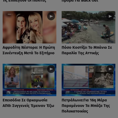
Τις Επιλέγουν Οι Πολίτες
Πρόβα Για Black Out
Αφροδίτη Νέστορα: H Πρώτη
Πόσο Κοστίζει Το Μπάνιο Σε
Συνέντευξη Μετά Το Εξιτήριο
Παραλία Της Αττικής
Επεισόδια Σε Ορκομωσία
Πετράλωνα:Για 16η Μέρα
ΑΠΘ: Συγγενείς Έμειναν Έξω
Παραμένουν Τα Μπάζα Της
Πολυκατοικίας