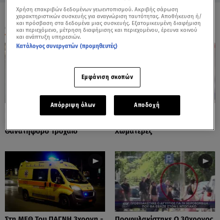
Χρήση επακριβών δεδομένων γεωεντοπισμού. Ακριβής σάρωση
χαρακτηριστικών συσκευής για αναγνώριση ταυτότητας. Αποθήκευση ή/
και πρόσβαση στα δεδομένα μιας συσκευής. Εξατομικευμένη διαφήμιση
ΟΛΑ ΤΑ ΒΙΝΤΕΟ
και περιεχόμενο, μέτρηση διαφήμισης και περιεχομένου, έρευνα κοινού
και ανάπτυξη υπηρεσιών.
Κατάλογος συνεργατών (προμηθευτές)
Εμφάνιση σκοπών
Απόρριψη όλων
Αποδοχή
Πόρτο Ράφτη: Bίντεο
Πάρος: Τα Διάσπαρτα Φυτίλια
Ντοκουμέντο Από Το
Στο Νησί - Αυτοσχέδιες
Θανατηφόρο Τροχαίο
Χωματερές
Στη ΜΕΘ Του ΠΑΓΝΗ 3χρονη -
Προφυλακίστηκε Ο 30χρονος