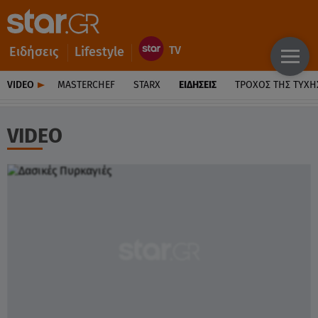
Ειδήσεις
Lifestyle
VIDEO
MASTERCHEF
STARX
ΕΙΔΉΣΕΙΣ
ΤΡΟΧΌΣ ΤΗΣ ΤΎΧΗ
VIDEO