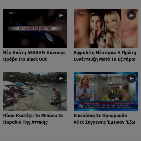
Νέα Απάτη ΔΕΔΔΗΕ: Κάνουμε
Αφροδίτη Νέστορα: H Πρώτη
Πρόβα Για Black Out
Συνέντευξη Μετά Το Εξιτήριο
Πόσο Κοστίζει Το Μπάνιο Σε
Επεισόδια Σε Ορκομωσία
Παραλία Της Αττικής
ΑΠΘ: Συγγενείς Έμειναν Έξω