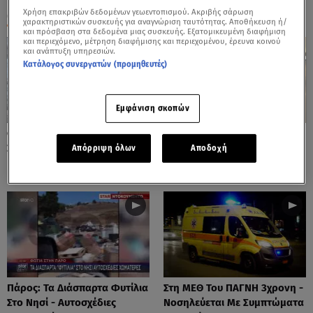
Χρήση επακριβών δεδομένων γεωεντοπισμού. Ακριβής σάρωση
ΟΛΑ ΤΑ ΒΙΝΤΕΟ
χαρακτηριστικών συσκευής για αναγνώριση ταυτότητας. Αποθήκευση ή/
και πρόσβαση στα δεδομένα μιας συσκευής. Εξατομικευμένη διαφήμιση
και περιεχόμενο, μέτρηση διαφήμισης και περιεχομένου, έρευνα κοινού
και ανάπτυξη υπηρεσιών.
Κατάλογος συνεργατών (προμηθευτές)
Εμφάνιση σκοπών
Φωτιές: Στάχτη Το Πράσινο
Πόρτο Ράφτη: Bίντεο
Στολίδι Της Δυτικής Αττικής
Ντοκουμέντο Από Το
Απόρριψη όλων
Αποδοχή
Θανατηφόρο Τροχαίο
Πάρος: Τα Διάσπαρτα Φυτίλια
Στη ΜΕΘ Του ΠΑΓΝΗ 3χρονη -
Στο Νησί - Αυτοσχέδιες
Νοσηλεύεται Με Συμπτώματα