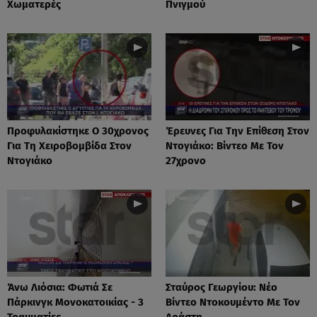
Χωματερές
Πνιγμού
Προφυλακίστηκε Ο 30χρονος
Έρευνες Για Την Επίθεση Στον
Για Τη Χειροβομβίδα Στον
Ντογιάκο: Βίντεο Με Τον
Ντογιάκο
27χρονο
Άνω Λιόσια: Φωτιά Σε
Σταύρος Γεωργίου: Νέο
Πάρκινγκ Μονοκατοικίας - 3
Βίντεο Ντοκουμέντο Με Τον
Τραυματίες
Δράστη