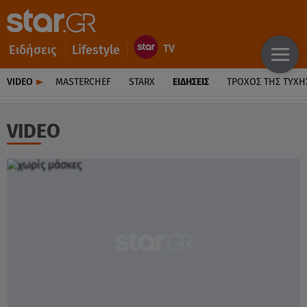
Ειδήσεις
Lifestyle
VIDEO
MASTERCHEF
STARX
ΕΙΔΉΣΕΙΣ
ΤΡΟΧΌΣ ΤΗΣ ΤΎΧΗ
VIDEO