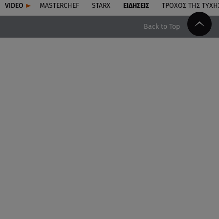
VIDEO
MASTERCHEF
STARX
ΕΙΔΉΣΕΙΣ
ΤΡΟΧΌΣ ΤΗΣ ΤΎΧΗ
Back to Top