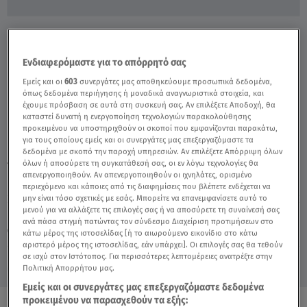
Εικόνες Χαλάρωσης Παρά Την Απειλή Του
Κορωνοϊού - Video
Ενδιαφερόμαστε για το απόρρητό σας
Εμείς και οι
603
συνεργάτες μας αποθηκεύουμε προσωπικά δεδομένα,
όπως δεδομένα περιήγησης ή μοναδικά αναγνωριστικά στοιχεία, και
έχουμε πρόσβαση σε αυτά στη συσκευή σας. Αν επιλέξετε Αποδοχή, θα
καταστεί δυνατή η ενεργοποίηση τεχνολογιών παρακολούθησης
προκειμένου να υποστηριχθούν οι σκοποί που εμφανίζονται παρακάτω,
για τους οποίους εμείς και οι συνεργάτες μας επεξεργαζόμαστε τα
δεδομένα με σκοπό την παροχή υπηρεσιών. Αν επιλέξετε Απόρριψη όλων
όλων ή αποσύρετε τη συγκατάθεσή σας, οι εν λόγω τεχνολογίες θα
TAGS:
ΚΟΡΩΝΟΪΟΣ
ΚΟΡΟΝΟΪΟΣ
ΜΑΣΚΕΣ
απενεργοποιηθούν. Αν απενεργοποιηθούν οι ιχνηλάτες, ορισμένο
περιεχόμενο και κάποιες από τις διαφημίσεις που βλέπετε ενδέχεται να
μην είναι τόσο σχετικές με εσάς. Μπορείτε να επανεμφανίσετε αυτό το
μενού για να αλλάξετε τις επιλογές σας ή να αποσύρετε τη συναίνεσή σας
Κυριακή 9 Αυγούστου 2026
ανά πάσα στιγμή πατώντας τον σύνδεσμο Διαχείριση προτιμήσεων στο
05.07.21, 20:31
ΕΛΛΑΔΑ
κάτω μέρος της ιστοσελίδας [ή το αιωρούμενο εικονίδιο στο κάτω
αριστερό μέρος της ιστοσελίδας, εάν υπάρχει]. Οι επιλογές σας θα τεθούν
σε ισχύ στον Ιστότοπος. Για περισσότερες λεπτομέρειες ανατρέξτε στην
Πολιτική Απορρήτου μας.
Εμείς και οι συνεργάτες μας επεξεργαζόμαστε δεδομένα
προκειμένου να παρασχεθούν τα εξής: