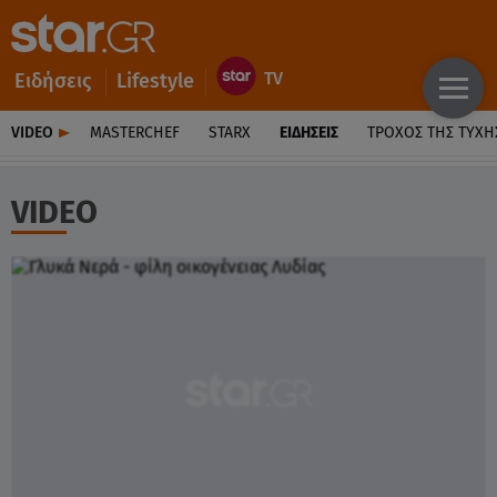
Ειδήσεις
Lifestyle
VIDEO
MASTERCHEF
STARX
ΕΙΔΉΣΕΙΣ
ΤΡΟΧΌΣ ΤΗΣ ΤΎΧΗ
VIDEO