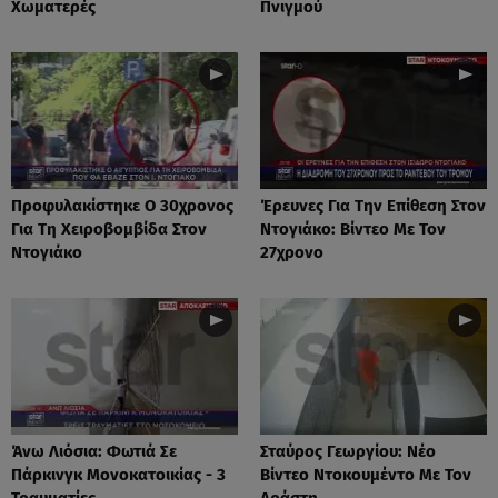
Χωματερές
Πνιγμού
Προφυλακίστηκε Ο 30χρονος
Έρευνες Για Την Επίθεση Στον
Για Τη Χειροβομβίδα Στον
Ντογιάκο: Βίντεο Με Τον
Ντογιάκο
27χρονο
Άνω Λιόσια: Φωτιά Σε
Σταύρος Γεωργίου: Νέο
Πάρκινγκ Μονοκατοικίας - 3
Βίντεο Ντοκουμέντο Με Τον
Τραυματίες
Δράστη