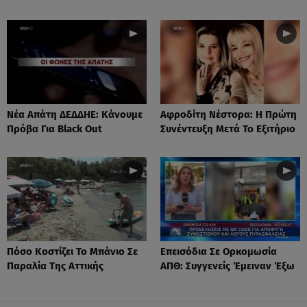
Νέα Απάτη ΔΕΔΔΗΕ: Κάνουμε
Αφροδίτη Νέστορα: H Πρώτη
Πρόβα Για Black Out
Συνέντευξη Μετά Το Εξιτήριο
Πόσο Κοστίζει Το Μπάνιο Σε
Επεισόδια Σε Ορκομωσία
Παραλία Της Αττικής
ΑΠΘ: Συγγενείς Έμειναν Έξω