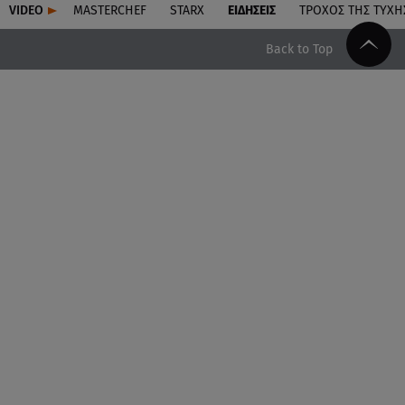
VIDEO
MASTERCHEF
STARX
ΕΙΔΉΣΕΙΣ
ΤΡΟΧΌΣ ΤΗΣ ΤΎΧΗ
Back to Top