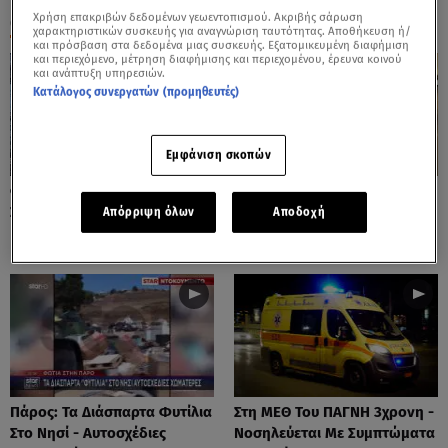
Χρήση επακριβών δεδομένων γεωεντοπισμού. Ακριβής σάρωση
ΟΛΑ ΤΑ ΒΙΝΤΕΟ
χαρακτηριστικών συσκευής για αναγνώριση ταυτότητας. Αποθήκευση ή/
και πρόσβαση στα δεδομένα μιας συσκευής. Εξατομικευμένη διαφήμιση
και περιεχόμενο, μέτρηση διαφήμισης και περιεχομένου, έρευνα κοινού
και ανάπτυξη υπηρεσιών.
Κατάλογος συνεργατών (προμηθευτές)
Εμφάνιση σκοπών
Φωτιές: Στάχτη Το Πράσινο
Πόρτο Ράφτη: Bίντεο
Στολίδι Της Δυτικής Αττικής
Ντοκουμέντο Από Το
Απόρριψη όλων
Αποδοχή
Θανατηφόρο Τροχαίο
Πάρος: Τα Διάσπαρτα Φυτίλια
Στη ΜΕΘ Του ΠΑΓΝΗ 3χρονη -
Στο Νησί - Αυτοσχέδιες
Νοσηλεύεται Με Συμπτώματα