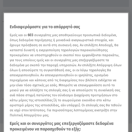
Γλυκά Νερά: Τι Είπε Φίλη Της Οικογένειας
Της Καρολάιν - Video
Ενδιαφερόμαστε για το απόρρητό σας
Εμείς και οι
603
συνεργάτες μας αποθηκεύουμε προσωπικά δεδομένα,
όπως δεδομένα περιήγησης ή μοναδικά αναγνωριστικά στοιχεία, και
έχουμε πρόσβαση σε αυτά στη συσκευή σας. Αν επιλέξετε Αποδοχή, θα
καταστεί δυνατή η ενεργοποίηση τεχνολογιών παρακολούθησης
προκειμένου να υποστηριχθούν οι σκοποί που εμφανίζονται παρακάτω,
για τους οποίους εμείς και οι συνεργάτες μας επεξεργαζόμαστε τα
δεδομένα με σκοπό την παροχή υπηρεσιών. Αν επιλέξετε Απόρριψη όλων
όλων ή αποσύρετε τη συγκατάθεσή σας, οι εν λόγω τεχνολογίες θα
TAGS:
ΓΛΥΚΑ ΝΕΡΑ
ΓΛΥΚΑ ΝΕΡΑ ΕΓΚΛΗΜΑ
απενεργοποιηθούν. Αν απενεργοποιηθούν οι ιχνηλάτες, ορισμένο
περιεχόμενο και κάποιες από τις διαφημίσεις που βλέπετε ενδέχεται να
μην είναι τόσο σχετικές με εσάς. Μπορείτε να επανεμφανίσετε αυτό το
μενού για να αλλάξετε τις επιλογές σας ή να αποσύρετε τη συναίνεσή σας
Κυριακή 9 Αυγούστου 2026
ανά πάσα στιγμή πατώντας τον σύνδεσμο Διαχείριση προτιμήσεων στο
29.06.21, 14:45
ΕΛΛΑΔΑ
κάτω μέρος της ιστοσελίδας [ή το αιωρούμενο εικονίδιο στο κάτω
αριστερό μέρος της ιστοσελίδας, εάν υπάρχει]. Οι επιλογές σας θα τεθούν
σε ισχύ στον Ιστότοπος. Για περισσότερες λεπτομέρειες ανατρέξτε στην
Πολιτική Απορρήτου μας.
Εμείς και οι συνεργάτες μας επεξεργαζόμαστε δεδομένα
προκειμένου να παρασχεθούν τα εξής: