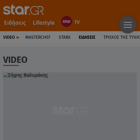
Ειδήσεις
Lifestyle
VIDEO
MASTERCHEF
STARX
ΕΙΔΉΣΕΙΣ
ΤΡΟΧΌΣ ΤΗΣ ΤΎΧΗ
VIDEO