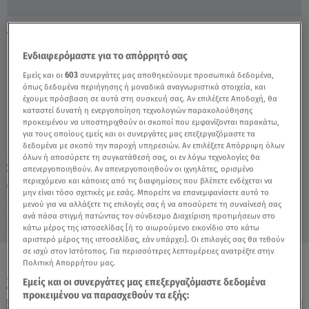
Υπόθεση Βαλυράκη: Η Συγκλονιστική
Περιγραφή Νέου Μάρτυρα - Video
Ενδιαφερόμαστε για το απόρρητό σας
Εμείς και οι
603
συνεργάτες μας αποθηκεύουμε προσωπικά δεδομένα,
όπως δεδομένα περιήγησης ή μοναδικά αναγνωριστικά στοιχεία, και
έχουμε πρόσβαση σε αυτά στη συσκευή σας. Αν επιλέξετε Αποδοχή, θα
καταστεί δυνατή η ενεργοποίηση τεχνολογιών παρακολούθησης
προκειμένου να υποστηριχθούν οι σκοποί που εμφανίζονται παρακάτω,
για τους οποίους εμείς και οι συνεργάτες μας επεξεργαζόμαστε τα
δεδομένα με σκοπό την παροχή υπηρεσιών. Αν επιλέξετε Απόρριψη όλων
όλων ή αποσύρετε τη συγκατάθεσή σας, οι εν λόγω τεχνολογίες θα
Σάββατο 8 Αυγούστου 2026
απενεργοποιηθούν. Αν απενεργοποιηθούν οι ιχνηλάτες, ορισμένο
περιεχόμενο και κάποιες από τις διαφημίσεις που βλέπετε ενδέχεται να
24.05.21, 18:35
ΕΛΛΑΔΑ
μην είναι τόσο σχετικές με εσάς. Μπορείτε να επανεμφανίσετε αυτό το
μενού για να αλλάξετε τις επιλογές σας ή να αποσύρετε τη συναίνεσή σας
ανά πάσα στιγμή πατώντας τον σύνδεσμο Διαχείριση προτιμήσεων στο
κάτω μέρος της ιστοσελίδας [ή το αιωρούμενο εικονίδιο στο κάτω
αριστερό μέρος της ιστοσελίδας, εάν υπάρχει]. Οι επιλογές σας θα τεθούν
σε ισχύ στον Ιστότοπος. Για περισσότερες λεπτομέρειες ανατρέξτε στην
Πολιτική Απορρήτου μας.
ΟΛΑ ΤΑ ΒΙΝΤΕΟ
Εμείς και οι συνεργάτες μας επεξεργαζόμαστε δεδομένα
προκειμένου να παρασχεθούν τα εξής: