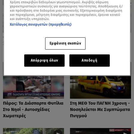
Χρήση επακριβών δεδομένων γεωεντοπισμού. Ακριβής σάρωση
χαρακτηριστικών συσκευής για αναγνώριση ταυτότητας. Αποθήκευση ή/
και πρόσβαση στα δεδομένα μιας συσκευής. Εξατομικευμένη διαφήμιση
και περιεχόμενο, μέτρηση διαφήμισης και περιεχομένου, έρευνα κοινού
και ανάπτυξη υπηρεσιών.
Κατάλογος συνεργατών (προμηθευτές)
Φωτιές: Στάχτη Το Πράσινο
Πόρτο Ράφτη: Bίντεο
Στολίδι Της Δυτικής Αττικής
Ντοκουμέντο Από Το
Εμφάνιση σκοπών
Θανατηφόρο Τροχαίο
Απόρριψη όλων
Αποδοχή
Πάρος: Τα Διάσπαρτα Φυτίλια
Στη ΜΕΘ Του ΠΑΓΝΗ 3χρονη -
Στο Νησί - Αυτοσχέδιες
Νοσηλεύεται Με Συμπτώματα
Χωματερές
Πνιγμού