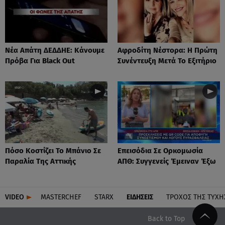
Νέα Απάτη ΔΕΔΔΗΕ: Κάνουμε
Αφροδίτη Νέστορα: H Πρώτη
Πρόβα Για Black Out
Συνέντευξη Μετά Το Εξιτήριο
Πόσο Κοστίζει Το Μπάνιο Σε
Επεισόδια Σε Ορκομωσία
Παραλία Της Αττικής
ΑΠΘ: Συγγενείς Έμειναν Έξω
VIDEO
MASTERCHEF
STARX
ΕΙΔΉΣΕΙΣ
ΤΡΟΧΌΣ ΤΗΣ ΤΎΧΗ
Back to Top