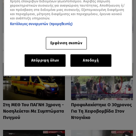
Χρήση επακριβών δεδομένων γεωεντοπισμού. Ακριβής σάρωση
χαρακτηριστικών συσκευής για αναγνώριση ταυτότητας. Αποθήκευση ή/
και πρόσβαση στα δεδομένα μιας συσκευής. Εξατομικευμένη διαφήμιση
και περιεχόμενο, μέτρηση διαφήμισης και περιεχομένου, έρευνα κοινού
και ανάπτυξη υπηρεσιών.
Κατάλογος συνεργατών (προμηθευτές)
Πόρτο Ράφτη: Bίντεο
Πάρος: Τα Διάσπαρτα Φυτίλια
Εμφάνιση σκοπών
Ντοκουμέντο Από Το
Στο Νησί - Αυτοσχέδιες
Θανατηφόρο Τροχαίο
Χωματερές
Απόρριψη όλων
Αποδοχή
Στη ΜΕΘ Του ΠΑΓΝΗ 3χρονη -
Προφυλακίστηκε Ο 30χρονος
Νοσηλεύεται Με Συμπτώματα
Για Τη Χειροβομβίδα Στον
Πνιγμού
Ντογιάκο