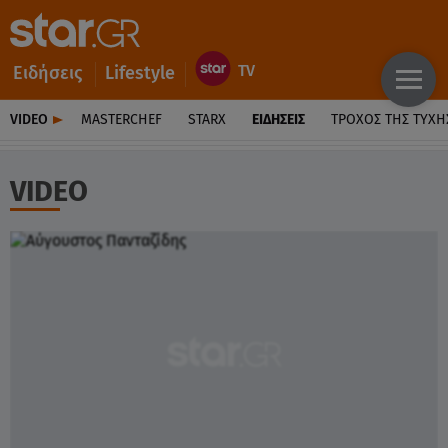
Ειδήσεις
Lifestyle
VIDEO
MASTERCHEF
STARX
ΕΙΔΉΣΕΙΣ
ΤΡΟΧΌΣ ΤΗΣ ΤΎΧΗ
VIDEO