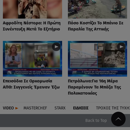
Αφροδίτη Νέστορα: H Πρώτη
Πόσο Κοστίζει Το Μπάνιο Σε
Συνέντευξη Μετά Το Εξιτήριο
Παραλία Της Αττικής
Επεισόδια Σε Ορκομωσία
Πετράλωνα:Για 16η Μέρα
ΑΠΘ: Συγγενείς Έμειναν Έξω
Παραμένουν Τα Μπάζα Της
Πολυκατοικίας
VIDEO
MASTERCHEF
STARX
ΕΙΔΉΣΕΙΣ
ΤΡΟΧΌΣ ΤΗΣ ΤΎΧΗ
Back to Top