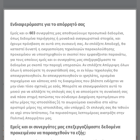
Γνωρίστε Τον Πρώτο Έλληνα Υποψήφιο
Ιδιώτη Αστροναύτη - Video
Ενδιαφερόμαστε για το απόρρητό σας
Εμείς και οι
603
συνεργάτες μας αποθηκεύουμε προσωπικά δεδομένα,
όπως δεδομένα περιήγησης ή μοναδικά αναγνωριστικά στοιχεία, και
έχουμε πρόσβαση σε αυτά στη συσκευή σας. Αν επιλέξετε Αποδοχή, θα
καταστεί δυνατή η ενεργοποίηση τεχνολογιών παρακολούθησης
προκειμένου να υποστηριχθούν οι σκοποί που εμφανίζονται παρακάτω,
για τους οποίους εμείς και οι συνεργάτες μας επεξεργαζόμαστε τα
δεδομένα με σκοπό την παροχή υπηρεσιών. Αν επιλέξετε Απόρριψη όλων
όλων ή αποσύρετε τη συγκατάθεσή σας, οι εν λόγω τεχνολογίες θα
Παρασκευή 7 Αυγούστου 2026
απενεργοποιηθούν. Αν απενεργοποιηθούν οι ιχνηλάτες, ορισμένο
περιεχόμενο και κάποιες από τις διαφημίσεις που βλέπετε ενδέχεται να
02.04.21, 17:15
ΕΛΛΑΔΑ
μην είναι τόσο σχετικές με εσάς. Μπορείτε να επανεμφανίσετε αυτό το
μενού για να αλλάξετε τις επιλογές σας ή να αποσύρετε τη συναίνεσή σας
ανά πάσα στιγμή πατώντας τον σύνδεσμο Διαχείριση προτιμήσεων στο
κάτω μέρος της ιστοσελίδας [ή το αιωρούμενο εικονίδιο στο κάτω
αριστερό μέρος της ιστοσελίδας, εάν υπάρχει]. Οι επιλογές σας θα τεθούν
σε ισχύ στον Ιστότοπος. Για περισσότερες λεπτομέρειες ανατρέξτε στην
Πολιτική Απορρήτου μας.
ΟΛΑ ΤΑ ΒΙΝΤΕΟ
Εμείς και οι συνεργάτες μας επεξεργαζόμαστε δεδομένα
προκειμένου να παρασχεθούν τα εξής: