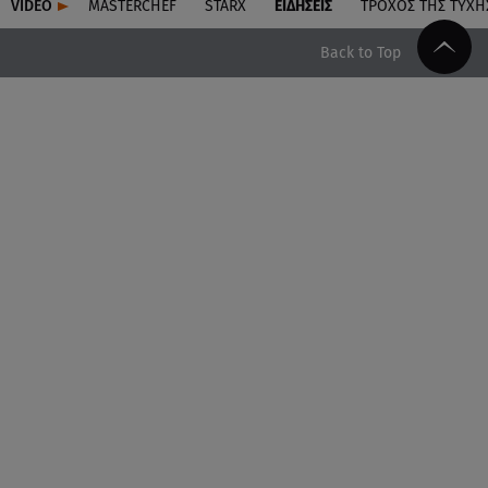
VIDEO
MASTERCHEF
STARX
ΕΙΔΉΣΕΙΣ
ΤΡΟΧΌΣ ΤΗΣ ΤΎΧΗ
Back to Top