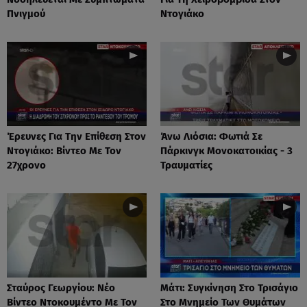
Πνιγμού
Ντογιάκο
Έρευνες Για Την Επίθεση Στον
Άνω Λιόσια: Φωτιά Σε
Ντογιάκο: Βίντεο Με Τον
Πάρκινγκ Μονοκατοικίας - 3
27χρονο
Τραυματίες
Σταύρος Γεωργίου: Νέο
Μάτι: Συγκίνηση Στο Τρισάγιο
Βίντεο Ντοκουμέντο Με Τον
Στο Μνημείο Των Θυμάτων