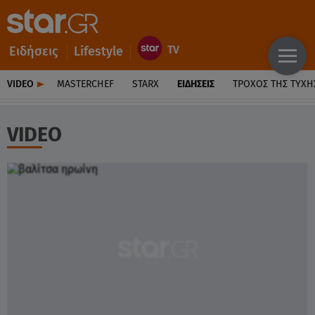
Ειδήσεις
Lifestyle
VIDEO
MASTERCHEF
STARX
ΕΙΔΉΣΕΙΣ
ΤΡΟΧΌΣ ΤΗΣ ΤΎΧΗ
VIDEO