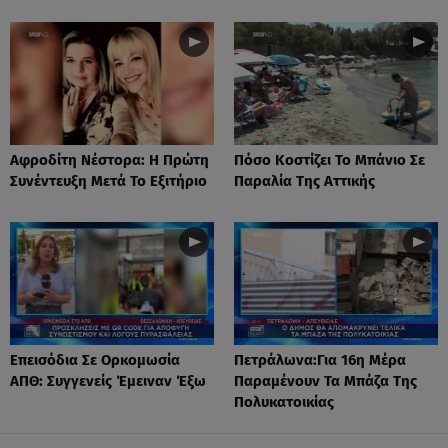
Αφροδίτη Νέστορα: H Πρώτη
Πόσο Κοστίζει Το Μπάνιο Σε
Συνέντευξη Μετά Το Εξιτήριο
Παραλία Της Αττικής
Επεισόδια Σε Ορκομωσία
Πετράλωνα:Για 16η Μέρα
ΑΠΘ: Συγγενείς Έμειναν Έξω
Παραμένουν Τα Μπάζα Της
Πολυκατοικίας