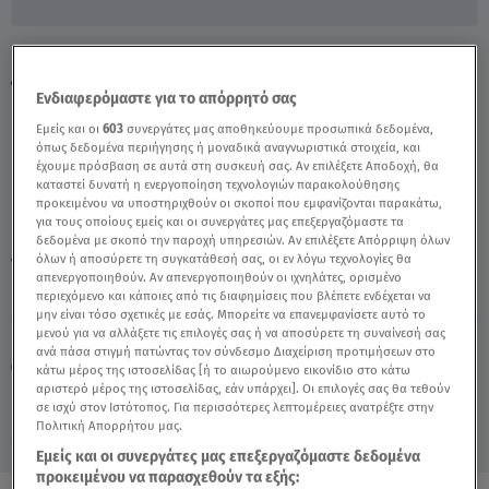
Είχε κρύψει 10 κιλά ηρωίνη στα τοιχώματα
της βαλίτσας του - Video
Ενδιαφερόμαστε για το απόρρητό σας
Εμείς και οι
603
συνεργάτες μας αποθηκεύουμε προσωπικά δεδομένα,
όπως δεδομένα περιήγησης ή μοναδικά αναγνωριστικά στοιχεία, και
έχουμε πρόσβαση σε αυτά στη συσκευή σας. Αν επιλέξετε Αποδοχή, θα
καταστεί δυνατή η ενεργοποίηση τεχνολογιών παρακολούθησης
προκειμένου να υποστηριχθούν οι σκοποί που εμφανίζονται παρακάτω,
για τους οποίους εμείς και οι συνεργάτες μας επεξεργαζόμαστε τα
δεδομένα με σκοπό την παροχή υπηρεσιών. Αν επιλέξετε Απόρριψη όλων
όλων ή αποσύρετε τη συγκατάθεσή σας, οι εν λόγω τεχνολογίες θα
TAGS:
ΗΡΩΙΝΗ
ΒΑΛΙΤΣΑ
ΣΥΛΛΗΨΗ ΑΛΛΟΔΑΠΟΥ
απενεργοποιηθούν. Αν απενεργοποιηθούν οι ιχνηλάτες, ορισμένο
περιεχόμενο και κάποιες από τις διαφημίσεις που βλέπετε ενδέχεται να
μην είναι τόσο σχετικές με εσάς. Μπορείτε να επανεμφανίσετε αυτό το
μενού για να αλλάξετε τις επιλογές σας ή να αποσύρετε τη συναίνεσή σας
Παρασκευή 7 Αυγούστου 2026
ανά πάσα στιγμή πατώντας τον σύνδεσμο Διαχείριση προτιμήσεων στο
08.02.21, 17:13
ΕΛΛΑΔΑ
κάτω μέρος της ιστοσελίδας [ή το αιωρούμενο εικονίδιο στο κάτω
Πηγή: βίντεο από ΕΛ.ΑΣ
αριστερό μέρος της ιστοσελίδας, εάν υπάρχει]. Οι επιλογές σας θα τεθούν
σε ισχύ στον Ιστότοπος. Για περισσότερες λεπτομέρειες ανατρέξτε στην
Πολιτική Απορρήτου μας.
Εμείς και οι συνεργάτες μας επεξεργαζόμαστε δεδομένα
προκειμένου να παρασχεθούν τα εξής: