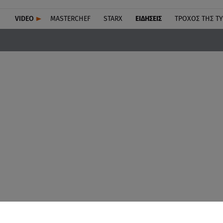
VIDEO
MASTERCHEF
STARX
ΕΙΔΉΣΕΙΣ
ΤΡΟΧΌΣ ΤΗΣ Τ