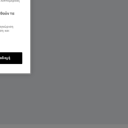
ς λεπτομέρειες
εθούν τα
αγνώριση
ση και
οδοχή