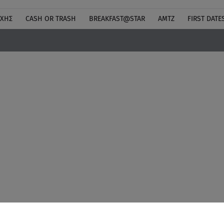
ΎΧΗΣ
CASH OR TRASH
BREAKFAST@STAR
ΑΜΤΖ
FIRST DATE