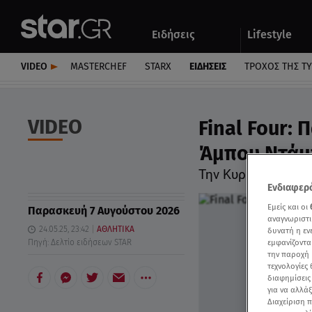
Αθλητικά
Quiz
Ειδήσεις
Lifestyle
Αυτοκίνητο
VIDEO
MASTERCHEF
STARX
ΕΙΔΉΣΕΙΣ
ΤΡΟΧΌΣ ΤΗΣ Τ
VIDEO
Final Four:
Άμπου Ντάμπ
Την Κυριακή 25/5 
Ενδιαφερό
Εμείς και οι
Παρασκευή 7 Αυγούστου 2026
αναγνωριστι
24.05.25, 23:42
ΑΘΛΗΤΙΚΑ
δυνατή η ε
εμφανίζοντα
Πηγή: Δελτίο ειδήσεων STAR
την παροχή 
τεχνολογίες
διαφημίσεις
για να αλλά
Διαχείριση 