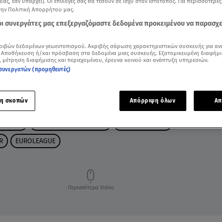
δας, εάν υπάρχει]. Οι επιλογές σας θα τεθούν σε ισχύ στον Ιστότοπος. Για περισσότερε
την Πολιτική Απορρήτου μας.
 οι συνεργάτες μας επεξεργαζόμαστε δεδομένα προκειμένου να παρασχ
ριβών δεδομένων γεωεντοπισμού. Ακριβής σάρωση χαρακτηριστικών συσκευής για αν
 Αποθήκευση ή/και πρόσβαση στα δεδομένα μιας συσκευής. Εξατομικευμένη διαφήμι
, μέτρηση διαφήμισης και περιεχομένου, έρευνα κοινού και ανάπτυξη υπηρεσιών.
συνεργατών (προμηθευτές)
η σκοπών
Απόρριψη όλων
Απ
ΑΜΑΛΗΣ
ΔΕΛΤΙΟ ΕΙΔΗΣΕΩΝ STAR
ΑΜΠΟΥ ΝΤΑΜΠΙ
R
EUROLEAGUE
Περισσότερα Video