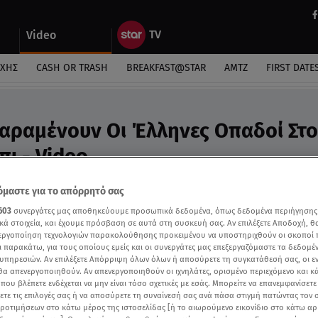
Video
ΎΧΗΣ
CASH OR TRASH
BREAKFAST@STAR
ΑΜΤΖ
FIRST DATE
 Παραμένουν Οι Έλληνες Οπαδοί Στο
ι - Video
ο μικρός τελικός μεταξύ Ολυπιακού - ΠΑΟ
μαστε για το απόρρητό σας
603
συνεργάτες μας αποθηκεύουμε προσωπικά δεδομένα, όπως δεδομένα περιήγησης
κά στοιχεία, και έχουμε πρόσβαση σε αυτά στη συσκευή σας. Αν επιλέξετε Αποδοχή, θ
νεργοποίηση τεχνολογιών παρακολούθησης προκειμένου να υποστηριχθούν οι σκοποί
ι παρακάτω, για τους οποίους εμείς και οι συνεργάτες μας επεξεργαζόμαστε τα δεδομέ
υπηρεσιών. Αν επιλέξετε Απόρριψη όλων όλων ή αποσύρετε τη συγκατάθεσή σας, οι ε
 θα απενεργοποιηθούν. Αν απενεργοποιηθούν οι ιχνηλάτες, ορισμένο περιεχόμενο και κά
 που βλέπετε ενδέχεται να μην είναι τόσο σχετικές με εσάς. Μπορείτε να επανεμφανίσετ
ξετε τις επιλογές σας ή να αποσύρετε τη συναίνεσή σας ανά πάσα στιγμή πατώντας τον
προτιμήσεων στο κάτω μέρος της ιστοσελίδας [ή το αιωρούμενο εικονίδιο στο κάτω α