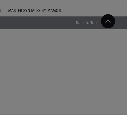
S
MASTER ΣΥΝΤΑΓΈΣ BY MAMOS
Back to Top