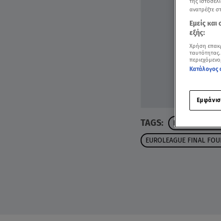
της ιστοσελί
ανατρέξτε σ
Εμείς και
εξής:
Χρήση επακ
ταυτότητας.
περιεχόμενο
Κατάλογος 
Εμφάνισ
TAGS:
ΒΑΓΓΕΛΗΣ ΚΑΡ
EUROLEAGUE FINAL FOU