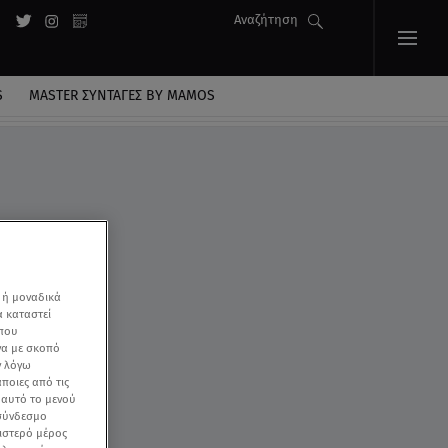
Αναζήτηση
S
MASTER ΣΥΝΤΑΓΈΣ BY MAMOS
 ή μοναδικά
α καταστεί
 που
να με σκοπό
ν λόγω
ποιες από τις
ε αυτό το μενού
 σύνδεσμο
ριστερό μέρος