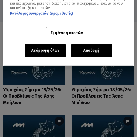
και περιεχόμενο, μέτρηση διαφήμισης και περιεχομένου, έρευνα κοινού
και ανάπτυξη υπηρεσιών.
Κατάλογος συνεργατών (προμηθευτές)
Εμφάνιση σκοπών
ΟΛΑ ΤΑ ΒΙΝΤΕΟ
Απόρριψη όλων
Αποδοχή
Υδροχόος Σήμερα 19/25/26:
Υδροχόος Σήμερα 18/05/26:
Οι Προβλέψεις Της Άσης
Οι Προβλέψεις Της Άσης
Μπήλιου
Μπήλιου