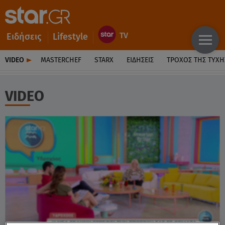
Ειδήσεις
Lifestyle
VIDEO
MASTERCHEF
STARX
ΕΙΔΉΣΕΙΣ
ΤΡΟΧΌΣ ΤΗΣ ΤΎΧΗ
VIDEO