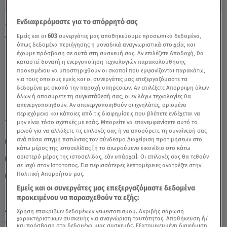
Ενδιαφερόμαστε για το απόρρητό σας
Υδροχόος Σήμερα 15/5/26: Οι Προβλέψεις
Εμείς και οι
603
συνεργάτες μας αποθηκεύουμε προσωπικά δεδομένα,
Της Άσης Μπήλιου - Video
όπως δεδομένα περιήγησης ή μοναδικά αναγνωριστικά στοιχεία, και
έχουμε πρόσβαση σε αυτά στη συσκευή σας. Αν επιλέξετε Αποδοχή, θα
καταστεί δυνατή η ενεργοποίηση τεχνολογιών παρακολούθησης
προκειμένου να υποστηριχθούν οι σκοποί που εμφανίζονται παρακάτω,
για τους οποίους εμείς και οι συνεργάτες μας επεξεργαζόμαστε τα
δεδομένα με σκοπό την παροχή υπηρεσιών. Αν επιλέξετε Απόρριψη όλων
όλων ή αποσύρετε τη συγκατάθεσή σας, οι εν λόγω τεχνολογίες θα
απενεργοποιηθούν. Αν απενεργοποιηθούν οι ιχνηλάτες, ορισμένο
περιεχόμενο και κάποιες από τις διαφημίσεις που βλέπετε ενδέχεται να
TAGS:
μην είναι τόσο σχετικές με εσάς. Μπορείτε να επανεμφανίσετε αυτό το
ΖΩΔΙΑ ΣΗΜΕΡΑ
ΥΔΡΟΧΟΟΣ
ΖΩΔΙΑ
μενού για να αλλάξετε τις επιλογές σας ή να αποσύρετε τη συναίνεσή σας
ανά πάσα στιγμή πατώντας τον σύνδεσμο Διαχείριση προτιμήσεων στο
ΖΩΔΙΑ ΑΣΗ ΜΠΗΛΙΟΥ
ΖΩΔΙΑ ΑΣΗ ΜΠΗΛΙΟΥ
κάτω μέρος της ιστοσελίδας [ή το αιωρούμενο εικονίδιο στο κάτω
αριστερό μέρος της ιστοσελίδας, εάν υπάρχει]. Οι επιλογές σας θα τεθούν
ΑΣΤΡΟΛΟΓΙΚΕΣ ΠΡΟΒΛΕΨΕΙΣ
ΗΜΕΡΗΣΙΕΣ ΠΡΟΒΛΕΨΕΙΣ
σε ισχύ στον Ιστότοπος. Για περισσότερες λεπτομέρειες ανατρέξτε στην
Πολιτική Απορρήτου μας.
BREAKFAST@STAR
Εμείς και οι συνεργάτες μας επεξεργαζόμαστε δεδομένα
προκειμένου να παρασχεθούν τα εξής:
Δευτέρα 10 Αυγούστου 2026
Χρήση επακριβών δεδομένων γεωεντοπισμού. Ακριβής σάρωση
χαρακτηριστικών συσκευής για αναγνώριση ταυτότητας. Αποθήκευση ή/
15.05.26, 11:56
ΖΩΔΙΑ
και πρόσβαση στα δεδομένα μιας συσκευής. Εξατομικευμένη διαφήμιση