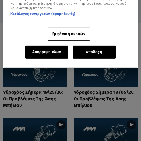
και περιεχόμενο, μέτρηση διαφήμισης και περιεχομένου, έρευνα κοινού
και ανάπτυξη υπηρεσιών.
Κατάλογος συνεργατών (προμηθευτές)
Εμφάνιση σκοπών
ΟΛΑ ΤΑ ΒΙΝΤΕΟ
Απόρριψη όλων
Αποδοχή
Υδροχόος Σήμερα 19/25/26:
Υδροχόος Σήμερα 18/05/26:
Οι Προβλέψεις Της Άσης
Οι Προβλέψεις Της Άσης
Μπήλιου
Μπήλιου