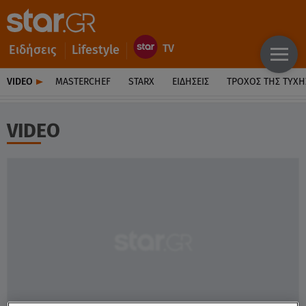
Ειδήσεις
Lifestyle
VIDEO
MASTERCHEF
STARX
ΕΙΔΉΣΕΙΣ
ΤΡΟΧΌΣ ΤΗΣ ΤΎΧΗ
VIDEO