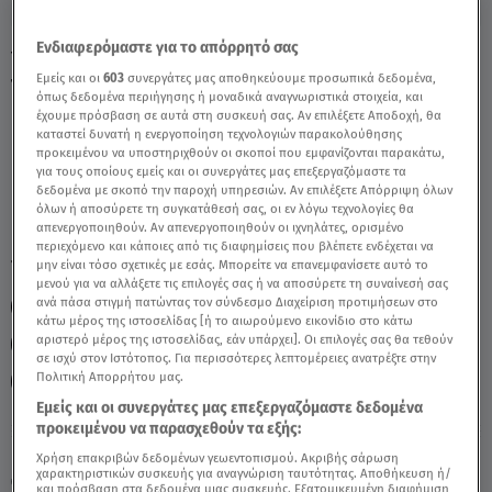
Ενδιαφερόμαστε για το απόρρητό σας
Υδροχόος Σήμερα 13/05/26: Οι Προβλέψεις
Εμείς και οι
603
συνεργάτες μας αποθηκεύουμε προσωπικά δεδομένα,
Της Άσης Μπήλιου - Video
όπως δεδομένα περιήγησης ή μοναδικά αναγνωριστικά στοιχεία, και
έχουμε πρόσβαση σε αυτά στη συσκευή σας. Αν επιλέξετε Αποδοχή, θα
καταστεί δυνατή η ενεργοποίηση τεχνολογιών παρακολούθησης
προκειμένου να υποστηριχθούν οι σκοποί που εμφανίζονται παρακάτω,
για τους οποίους εμείς και οι συνεργάτες μας επεξεργαζόμαστε τα
δεδομένα με σκοπό την παροχή υπηρεσιών. Αν επιλέξετε Απόρριψη όλων
όλων ή αποσύρετε τη συγκατάθεσή σας, οι εν λόγω τεχνολογίες θα
απενεργοποιηθούν. Αν απενεργοποιηθούν οι ιχνηλάτες, ορισμένο
περιεχόμενο και κάποιες από τις διαφημίσεις που βλέπετε ενδέχεται να
TAGS:
μην είναι τόσο σχετικές με εσάς. Μπορείτε να επανεμφανίσετε αυτό το
ΖΩΔΙΑ
ΖΩΔΙΑ ΑΣΗ ΜΠΗΛΙΟΥ
ΖΩΔΙΑ ΣΗΜΕΡΑ
μενού για να αλλάξετε τις επιλογές σας ή να αποσύρετε τη συναίνεσή σας
ανά πάσα στιγμή πατώντας τον σύνδεσμο Διαχείριση προτιμήσεων στο
ΥΔΡΟΧΟΟΣ
ΖΩΔΙΑ ΑΣΗ ΜΠΗΛΙΟΥ
κάτω μέρος της ιστοσελίδας [ή το αιωρούμενο εικονίδιο στο κάτω
αριστερό μέρος της ιστοσελίδας, εάν υπάρχει]. Οι επιλογές σας θα τεθούν
ΑΣΤΡΟΛΟΓΙΚΕΣ ΠΡΟΒΛΕΨΕΙΣ
BREAKFAST@STAR
σε ισχύ στον Ιστότοπος. Για περισσότερες λεπτομέρειες ανατρέξτε στην
Πολιτική Απορρήτου μας.
ΗΜΕΡΗΣΙΕΣ ΠΡΟΒΛΕΨΕΙΣ
Εμείς και οι συνεργάτες μας επεξεργαζόμαστε δεδομένα
προκειμένου να παρασχεθούν τα εξής:
Πέμπτη 6 Αυγούστου 2026
Χρήση επακριβών δεδομένων γεωεντοπισμού. Ακριβής σάρωση
χαρακτηριστικών συσκευής για αναγνώριση ταυτότητας. Αποθήκευση ή/
13.05.26, 11:57
ΖΩΔΙΑ
και πρόσβαση στα δεδομένα μιας συσκευής. Εξατομικευμένη διαφήμιση