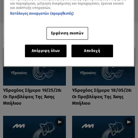
και περιεχόμενο, μέτρηση διαφήμισης και περιεχομένου, έρευνα κοινού
και ανάπτυξη υπηρεσιών.
Κατάλογος συνεργατών (προμηθευτές)
Εμφάνιση σκοπών
ΟΛΑ ΤΑ ΒΙΝΤΕΟ
Απόρριψη όλων
Αποδοχή
Υδροχόος Σήμερα 19/25/26:
Υδροχόος Σήμερα 18/05/26:
Οι Προβλέψεις Της Άσης
Οι Προβλέψεις Της Άσης
Μπήλιου
Μπήλιου