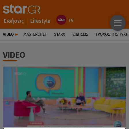
Ειδήσεις
Lifestyle
VIDEO
MASTERCHEF
STARX
ΕΙΔΉΣΕΙΣ
ΤΡΟΧΌΣ ΤΗΣ ΤΎΧΗ
VIDEO