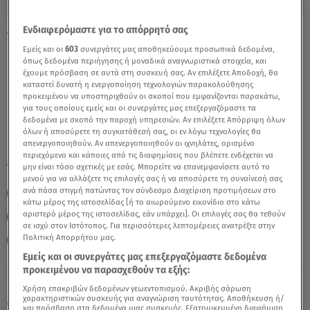
Ενδιαφερόμαστε για το απόρρητό σας
Υδροχόος Σήμερα 23/04/26: Οι
Εμείς και οι
603
συνεργάτες μας αποθηκεύουμε προσωπικά δεδομένα,
Προβλέψεις Της Άσης Μπήλιου - Video
όπως δεδομένα περιήγησης ή μοναδικά αναγνωριστικά στοιχεία, και
έχουμε πρόσβαση σε αυτά στη συσκευή σας. Αν επιλέξετε Αποδοχή, θα
καταστεί δυνατή η ενεργοποίηση τεχνολογιών παρακολούθησης
προκειμένου να υποστηριχθούν οι σκοποί που εμφανίζονται παρακάτω,
για τους οποίους εμείς και οι συνεργάτες μας επεξεργαζόμαστε τα
δεδομένα με σκοπό την παροχή υπηρεσιών. Αν επιλέξετε Απόρριψη όλων
όλων ή αποσύρετε τη συγκατάθεσή σας, οι εν λόγω τεχνολογίες θα
απενεργοποιηθούν. Αν απενεργοποιηθούν οι ιχνηλάτες, ορισμένο
περιεχόμενο και κάποιες από τις διαφημίσεις που βλέπετε ενδέχεται να
TAGS:
μην είναι τόσο σχετικές με εσάς. Μπορείτε να επανεμφανίσετε αυτό το
ΖΩΔΙΑ ΣΗΜΕΡΑ
ΖΩΔΙΑ
ΥΔΡΟΧΟΟΣ
μενού για να αλλάξετε τις επιλογές σας ή να αποσύρετε τη συναίνεσή σας
ανά πάσα στιγμή πατώντας τον σύνδεσμο Διαχείριση προτιμήσεων στο
ΖΩΔΙΑ ΑΣΗ ΜΠΗΛΙΟΥ
ΗΜΕΡΗΣΙΕΣ ΠΡΟΒΛΕΨΕΙΣ
κάτω μέρος της ιστοσελίδας [ή το αιωρούμενο εικονίδιο στο κάτω
αριστερό μέρος της ιστοσελίδας, εάν υπάρχει]. Οι επιλογές σας θα τεθούν
ΑΣΤΡΟΛΟΓΙΚΕΣ ΠΡΟΒΛΕΨΕΙΣ
ΖΩΔΙΑ ΑΣΗ ΜΠΗΛΙΟΥ
σε ισχύ στον Ιστότοπος. Για περισσότερες λεπτομέρειες ανατρέξτε στην
Πολιτική Απορρήτου μας.
BREAKFAST@STAR
Εμείς και οι συνεργάτες μας επεξεργαζόμαστε δεδομένα
προκειμένου να παρασχεθούν τα εξής:
Κυριακή 9 Αυγούστου 2026
Χρήση επακριβών δεδομένων γεωεντοπισμού. Ακριβής σάρωση
χαρακτηριστικών συσκευής για αναγνώριση ταυτότητας. Αποθήκευση ή/
23.04.26, 11:50
ΖΩΔΙΑ
και πρόσβαση στα δεδομένα μιας συσκευής. Εξατομικευμένη διαφήμιση