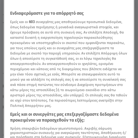
Ενδιαφερόμαστε για το απόρρητό σας
Υδροχόος Σήμερα 3/7/25: Οι Προβλέψεις
Εμείς και οι
603
συνεργάτες μας αποθηκεύουμε προσωπικά δεδομένα,
Της Άσης Μπήλιου - Video
όπως δεδομένα περιήγησης ή μοναδικά αναγνωριστικά στοιχεία, και
έχουμε πρόσβαση σε αυτά στη συσκευή σας. Αν επιλέξετε Αποδοχή, θα
καταστεί δυνατή η ενεργοποίηση τεχνολογιών παρακολούθησης
προκειμένου να υποστηριχθούν οι σκοποί που εμφανίζονται παρακάτω,
για τους οποίους εμείς και οι συνεργάτες μας επεξεργαζόμαστε τα
δεδομένα με σκοπό την παροχή υπηρεσιών. Αν επιλέξετε Απόρριψη όλων
όλων ή αποσύρετε τη συγκατάθεσή σας, οι εν λόγω τεχνολογίες θα
απενεργοποιηθούν. Αν απενεργοποιηθούν οι ιχνηλάτες, ορισμένο
περιεχόμενο και κάποιες από τις διαφημίσεις που βλέπετε ενδέχεται να
TAGS:
μην είναι τόσο σχετικές με εσάς. Μπορείτε να επανεμφανίσετε αυτό το
ΖΩΔΙΑ
ΥΔΡΟΧΟΟΣ
ΖΩΔΙΑ ΣΗΜΕΡΑ
μενού για να αλλάξετε τις επιλογές σας ή να αποσύρετε τη συναίνεσή σας
ανά πάσα στιγμή πατώντας τον σύνδεσμο Διαχείριση προτιμήσεων στο
ΖΩΔΙΑ ΑΣΗ ΜΠΗΛΙΟΥ
ΖΩΔΙΑ ΑΣΗ ΜΠΗΛΙΟΥ
κάτω μέρος της ιστοσελίδας [ή το αιωρούμενο εικονίδιο στο κάτω
αριστερό μέρος της ιστοσελίδας, εάν υπάρχει]. Οι επιλογές σας θα τεθούν
ΑΣΤΡΟΛΟΓΙΚΕΣ ΠΡΟΒΛΕΨΕΙΣ
ΗΜΕΡΗΣΙΕΣ ΠΡΟΒΛΕΨΕΙΣ
σε ισχύ στον Ιστότοπος. Για περισσότερες λεπτομέρειες ανατρέξτε στην
Πολιτική Απορρήτου μας.
BREAKFAST@STAR
Εμείς και οι συνεργάτες μας επεξεργαζόμαστε δεδομένα
προκειμένου να παρασχεθούν τα εξής:
Κυριακή 9 Αυγούστου 2026
Χρήση επακριβών δεδομένων γεωεντοπισμού. Ακριβής σάρωση
χαρακτηριστικών συσκευής για αναγνώριση ταυτότητας. Αποθήκευση ή/
03.07.25, 12:59
ΖΩΔΙΑ
και πρόσβαση στα δεδομένα μιας συσκευής. Εξατομικευμένη διαφήμιση