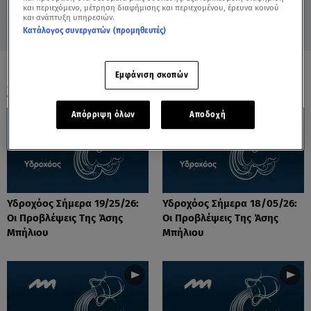
και περιεχόμενο, μέτρηση διαφήμισης και περιεχομένου, έρευνα κοινού
και ανάπτυξη υπηρεσιών.
Κατάλογος συνεργατών (προμηθευτές)
Εμφάνιση σκοπών
ΟΛΑ ΤΑ ΒΙΝΤΕΟ
Απόρριψη όλων
Αποδοχή
Υδροχόος Σήμερα 19/25/26:
Υδροχόος Σήμερα 18/05/26:
Οι Προβλέψεις Της Άσης
Οι Προβλέψεις Της Άσης
Μπήλιου
Μπήλιου