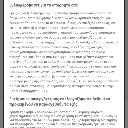
Ενδιαφερόμαστε για το απόρρητό σας
Εμείς και οι
603
συνεργάτες μας αποθηκεύουμε προσωπικά δεδομένα,
Υδροχόος Σήμερα 25/7/24: Οι Προβλέψεις
όπως δεδομένα περιήγησης ή μοναδικά αναγνωριστικά στοιχεία, και
της Άσης Μπήλιου - Video
έχουμε πρόσβαση σε αυτά στη συσκευή σας. Αν επιλέξετε Αποδοχή, θα
καταστεί δυνατή η ενεργοποίηση τεχνολογιών παρακολούθησης
προκειμένου να υποστηριχθούν οι σκοποί που εμφανίζονται παρακάτω,
για τους οποίους εμείς και οι συνεργάτες μας επεξεργαζόμαστε τα
δεδομένα με σκοπό την παροχή υπηρεσιών. Αν επιλέξετε Απόρριψη όλων
όλων ή αποσύρετε τη συγκατάθεσή σας, οι εν λόγω τεχνολογίες θα
απενεργοποιηθούν. Αν απενεργοποιηθούν οι ιχνηλάτες, ορισμένο
περιεχόμενο και κάποιες από τις διαφημίσεις που βλέπετε ενδέχεται να
μην είναι τόσο σχετικές με εσάς. Μπορείτε να επανεμφανίσετε αυτό το
μενού για να αλλάξετε τις επιλογές σας ή να αποσύρετε τη συναίνεσή σας
Δευτέρα 10 Αυγούστου 2026
ανά πάσα στιγμή πατώντας τον σύνδεσμο Διαχείριση προτιμήσεων στο
κάτω μέρος της ιστοσελίδας [ή το αιωρούμενο εικονίδιο στο κάτω
25.07.24, 13:59
ΖΩΔΙΑ
αριστερό μέρος της ιστοσελίδας, εάν υπάρχει]. Οι επιλογές σας θα τεθούν
σε ισχύ στον Ιστότοπος. Για περισσότερες λεπτομέρειες ανατρέξτε στην
Πολιτική Απορρήτου μας.
Εμείς και οι συνεργάτες μας επεξεργαζόμαστε δεδομένα
προκειμένου να παρασχεθούν τα εξής:
Χρήση επακριβών δεδομένων γεωεντοπισμού. Ακριβής σάρωση
ΟΛΑ ΤΑ ΒΙΝΤΕΟ
χαρακτηριστικών συσκευής για αναγνώριση ταυτότητας. Αποθήκευση ή/
και πρόσβαση στα δεδομένα μιας συσκευής. Εξατομικευμένη διαφήμιση
και περιεχόμενο, μέτρηση διαφήμισης και περιεχομένου, έρευνα κοινού
και ανάπτυξη υπηρεσιών.