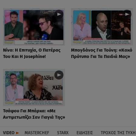
Νίνο: Η Επιτυχία, Ο Πατέρας
Μπογδάνος Για Τούνη: «Κακό
Του Και Η Josephine!
Πρότυπο Για Τα Παιδιά Μας»
Τσάφου Για Μπάρκα: «Με
Αντιμετωπίζει Σαν Γιαγιά Της»
VIDEO
MASTERCHEF
STARX
ΕΙΔΉΣΕΙΣ
ΤΡΟΧΌΣ ΤΗΣ ΤΎΧΗ