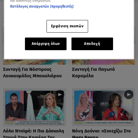
και ανάπτυξη υπηρεσιών.
Κατάλογος συνεργατών (προμηθευτές)
ΟΛΑ ΤΑ ΒΙΝΤΕΟ
Εμφάνιση σκοπών
Απόρριψη όλων
Αποδοχή
Συνταγή Για Νόστιμους
Συνταγή Για Παγωτό
Λουκουμάδες Μπακαλιάρου
Καραμέλα
Λόλα Νταϊφά: Η Πιο Δύσκολη
Νόνη Δούνια: «Συνεχίζω Στο
Στιγμή Στην Καριέρα Της
Mega News»