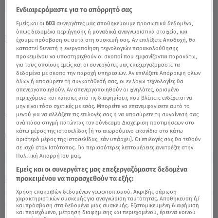
Ενδιαφερόμαστε για το απόρρητό σας
Εμείς και οι
603
συνεργάτες μας αποθηκεύουμε προσωπικά δεδομένα,
Ευρυδίκη Βαλαβάνη: Θέλει Να Επιστρέψει
όπως δεδομένα περιήγησης ή μοναδικά αναγνωριστικά στοιχεία, και
Στην Τηλεόραση - Video
έχουμε πρόσβαση σε αυτά στη συσκευή σας. Αν επιλέξετε Αποδοχή, θα
καταστεί δυνατή η ενεργοποίηση τεχνολογιών παρακολούθησης
προκειμένου να υποστηριχθούν οι σκοποί που εμφανίζονται παρακάτω,
για τους οποίους εμείς και οι συνεργάτες μας επεξεργαζόμαστε τα
δεδομένα με σκοπό την παροχή υπηρεσιών. Αν επιλέξετε Απόρριψη όλων
όλων ή αποσύρετε τη συγκατάθεσή σας, οι εν λόγω τεχνολογίες θα
απενεργοποιηθούν. Αν απενεργοποιηθούν οι ιχνηλάτες, ορισμένο
περιεχόμενο και κάποιες από τις διαφημίσεις που βλέπετε ενδέχεται να
μην είναι τόσο σχετικές με εσάς. Μπορείτε να επανεμφανίσετε αυτό το
μενού για να αλλάξετε τις επιλογές σας ή να αποσύρετε τη συναίνεσή σας
TAGS:
ΕΥΡΥΔΙΚΗ ΒΑΛΑΒΑΝΗ
ΚΩΣΤΑΣ ΤΣΟΥΡΟΣ
ανά πάσα στιγμή πατώντας τον σύνδεσμο Διαχείριση προτιμήσεων στο
κάτω μέρος της ιστοσελίδας [ή το αιωρούμενο εικονίδιο στο κάτω
BREAKFAST@STAR
αριστερό μέρος της ιστοσελίδας, εάν υπάρχει]. Οι επιλογές σας θα τεθούν
σε ισχύ στον Ιστότοπος. Για περισσότερες λεπτομέρειες ανατρέξτε στην
Πολιτική Απορρήτου μας.
Κυριακή 9 Αυγούστου 2026
Εμείς και οι συνεργάτες μας επεξεργαζόμαστε δεδομένα
προκειμένου να παρασχεθούν τα εξής:
22.05.26, 11:12
CELEBRITIES & GOSSIP ΝΕΑ
Χρήση επακριβών δεδομένων γεωεντοπισμού. Ακριβής σάρωση
χαρακτηριστικών συσκευής για αναγνώριση ταυτότητας. Αποθήκευση ή/
και πρόσβαση στα δεδομένα μιας συσκευής. Εξατομικευμένη διαφήμιση
και περιεχόμενο, μέτρηση διαφήμισης και περιεχομένου, έρευνα κοινού