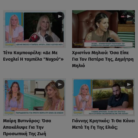
Τέτα Καμπουρέλη: «Δε Mε
Χριστίνα Μηλιού: Όσα Είπε
Eνοχλεί H ταμπέλα "Νυχού"»
Για Τον Πατέρα Της, Δημήτρη
Μηλιό
Μαίρη Βυτινάρος: Όσα
Γιάννης Κρητικός: Τι Θα Κάνει
Αποκάλυψε Για Την
Μετά Τη Γη Της Ελιάς;
Προσωπική Της Ζωή