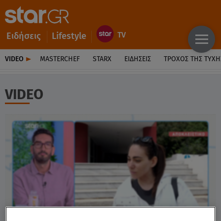
Ειδήσεις
Lifestyle
VIDEO
MASTERCHEF
STARX
ΕΙΔΉΣΕΙΣ
ΤΡΟΧΌΣ ΤΗΣ ΤΎΧΗ
VIDEO