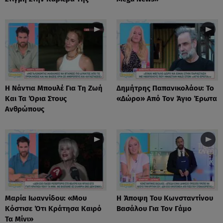
Η Νάντια Μπουλέ Για Τη Ζωή
Δημήτρης Παπανικολάου: Το
Και Τα Όρια Στους
«Δώρο» Από Τον Άγιο Έρωτα
Ανθρώπους
Μαρία Ιωαννίδου: «Μου
Η Άποψη Του Κωνσταντίνου
Κόστισε Ότι Κράτησα Καιρό
Βασάλου Για Τον Γάμο
Τα Μίνι»