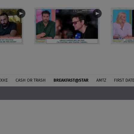
ΎΧΗΣ
CASH OR TRASH
BREAKFAST@STAR
ΑΜΤΖ
FIRST DAT