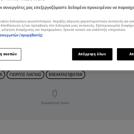
 οι συνεργάτες μας επεξεργαζόμαστε δεδομένα προκειμένου να παρασχ
ριβών δεδομένων γεωεντοπισμού. Ακριβής σάρωση χαρακτηριστικών συσκευής για αν
 Αποθήκευση ή/και πρόσβαση στα δεδομένα μιας συσκευής. Εξατομικευμένη διαφήμι
, μέτρηση διαφήμισης και περιεχομένου, έρευνα κοινού και ανάπτυξη υπηρεσιών.
συνεργατών (προμηθευτές)
η σκοπών
Απόρριψη όλων
Απ
Α
ΓΙΩΡΓΟΣ ΛΙΑΓΚΑΣ
BREAKFAST@STAR
Περισσότερα Video