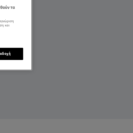
εθούν τα
αγνώριση
ση και
οδοχή