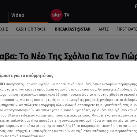
Video
ΎΧΗΣ
CASH OR TRASH
BREAKFAST@STAR
ΑΜΤΖ
FIRST DAT
βα: Το Νέο Της Σχόλιο Για Τον Γιώ
eo
λεοπτικό ενδιαφέρον έχει αν θα παραμείνει στον 
μαστε για το απόρρητό σας
603
συνεργάτες μας αποθηκεύουμε προσωπικά δεδομένα, όπως δεδομένα περιήγησης
κά στοιχεία, και έχουμε πρόσβαση σε αυτά στη συσκευή σας. Αν επιλέξετε Αποδοχή, θ
νεργοποίηση τεχνολογιών παρακολούθησης προκειμένου να υποστηριχθούν οι σκοποί
ι παρακάτω, για τους οποίους εμείς και οι συνεργάτες μας επεξεργαζόμαστε τα δεδομέ
υπηρεσιών. Αν επιλέξετε Απόρριψη όλων όλων ή αποσύρετε τη συγκατάθεσή σας, οι ε
 θα απενεργοποιηθούν. Αν απενεργοποιηθούν οι ιχνηλάτες, ορισμένο περιεχόμενο και κά
 που βλέπετε ενδέχεται να μην είναι τόσο σχετικές με εσάς. Μπορείτε να επανεμφανίσετ
ξετε τις επιλογές σας ή να αποσύρετε τη συναίνεσή σας ανά πάσα στιγμή πατώντας τον
προτιμήσεων στο κάτω μέρος της ιστοσελίδας [ή το αιωρούμενο εικονίδιο στο κάτω α
δας, εάν υπάρχει]. Οι επιλογές σας θα τεθούν σε ισχύ στον Ιστότοπος. Για περισσότερε
την Πολιτική Απορρήτου μας.