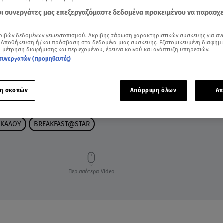
 οι συνεργάτες μας επεξεργαζόμαστε δεδομένα προκειμένου να παρασχ
ριβών δεδομένων γεωεντοπισμού. Ακριβής σάρωση χαρακτηριστικών συσκευής για αν
 Αποθήκευση ή/και πρόσβαση στα δεδομένα μιας συσκευής. Εξατομικευμένη διαφήμι
, μέτρηση διαφήμισης και περιεχομένου, έρευνα κοινού και ανάπτυξη υπηρεσιών.
συνεργατών (προμηθευτές)
η σκοπών
Απόρριψη όλων
Απ
ΣΚΑΛΟΥ
BREAKFAST@STAR
Περισσότερα Video