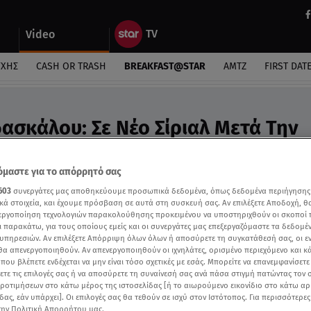
Video
ΎΧΗΣ
CASH OR TRASH
BREAKFAST@STAR
ΑΜΤΖ
FIRST DAT
δασκάλου: Σε Νέο Σίριαλ Μετά Την
 Video
ι στην κρατική τηλεόραση, όπως αποκάλυψε
μαστε για το απόρρητό σας
603
συνεργάτες μας αποθηκεύουμε προσωπικά δεδομένα, όπως δεδομένα περιήγησης
κά στοιχεία, και έχουμε πρόσβαση σε αυτά στη συσκευή σας. Αν επιλέξετε Αποδοχή, θ
νεργοποίηση τεχνολογιών παρακολούθησης προκειμένου να υποστηριχθούν οι σκοποί
ι παρακάτω, για τους οποίους εμείς και οι συνεργάτες μας επεξεργαζόμαστε τα δεδομέ
υπηρεσιών. Αν επιλέξετε Απόρριψη όλων όλων ή αποσύρετε τη συγκατάθεσή σας, οι ε
 θα απενεργοποιηθούν. Αν απενεργοποιηθούν οι ιχνηλάτες, ορισμένο περιεχόμενο και κά
 που βλέπετε ενδέχεται να μην είναι τόσο σχετικές με εσάς. Μπορείτε να επανεμφανίσετ
ξετε τις επιλογές σας ή να αποσύρετε τη συναίνεσή σας ανά πάσα στιγμή πατώντας τον
προτιμήσεων στο κάτω μέρος της ιστοσελίδας [ή το αιωρούμενο εικονίδιο στο κάτω α
δας, εάν υπάρχει]. Οι επιλογές σας θα τεθούν σε ισχύ στον Ιστότοπος. Για περισσότερε
την Πολιτική Απορρήτου μας.