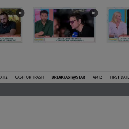
ΎΧΗΣ
CASH OR TRASH
BREAKFAST@STAR
ΑΜΤΖ
FIRST DAT