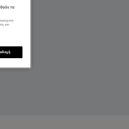
εθούν τα
αγνώριση
ση και
οδοχή