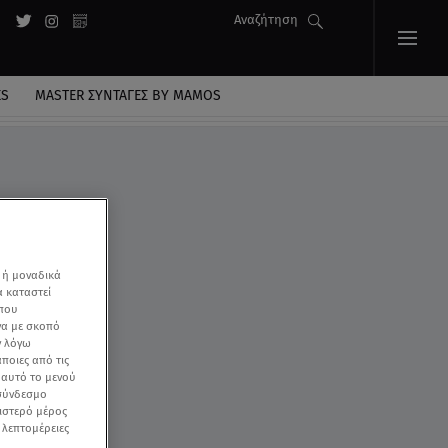
Αναζήτηση
ES
MASTER ΣΥΝΤΑΓΈΣ BY MAMOS
 ή μοναδικά
α καταστεί
 που
να με σκοπό
ν λόγω
ποιες από τις
ε αυτό το μενού
 σύνδεσμο
ριστερό μέρος
ς λεπτομέρειες