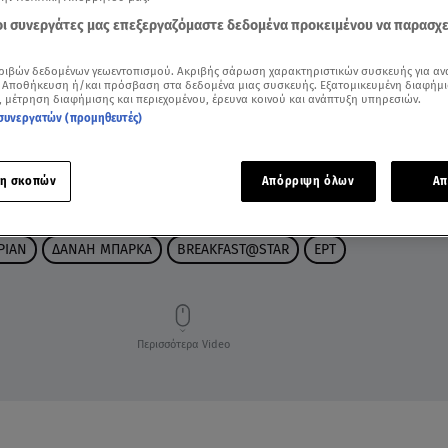
 οι συνεργάτες μας επεξεργαζόμαστε δεδομένα προκειμένου να παρασχ
ριβών δεδομένων γεωεντοπισμού. Ακριβής σάρωση χαρακτηριστικών συσκευής για αν
 Αποθήκευση ή/και πρόσβαση στα δεδομένα μιας συσκευής. Εξατομικευμένη διαφήμι
, μέτρηση διαφήμισης και περιεχομένου, έρευνα κοινού και ανάπτυξη υπηρεσιών.
συνεργατών (προμηθευτές)
η σκοπών
Απόρριψη όλων
Απ
ΡΙΑΝ
ΔΑΝΑΗ ΜΠΑΡΚΑ
BREAKFAST@STAR
EΡΤ
Περισσότερα Video