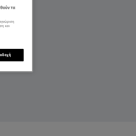
εθούν τα
αγνώριση
ση και
οδοχή