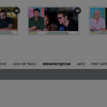
ΎΧΗΣ
CASH OR TRASH
BREAKFAST@STAR
ΑΜΤΖ
FIRST DAT