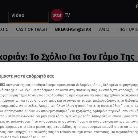
Video
ΎΧΗΣ
CASH OR TRASH
BREAKFAST@STAR
ΑΜΤΖ
FIRST DAT
οριάν: Το Σχόλιο Για Τον Γάμο Της
κα - Video
ε μου ΄χει πει τίποτα; Χαίρομαι με τις χαρές φίλων
μαστε για το απόρρητό σας
603
συνεργάτες μας αποθηκεύουμε προσωπικά δεδομένα, όπως δεδομένα περιήγησης
κά στοιχεία, και έχουμε πρόσβαση σε αυτά στη συσκευή σας. Αν επιλέξετε Αποδοχή, θ
νεργοποίηση τεχνολογιών παρακολούθησης προκειμένου να υποστηριχθούν οι σκοποί
ι παρακάτω, για τους οποίους εμείς και οι συνεργάτες μας επεξεργαζόμαστε τα δεδομέ
υπηρεσιών. Αν επιλέξετε Απόρριψη όλων όλων ή αποσύρετε τη συγκατάθεσή σας, οι ε
 θα απενεργοποιηθούν. Αν απενεργοποιηθούν οι ιχνηλάτες, ορισμένο περιεχόμενο και κά
 που βλέπετε ενδέχεται να μην είναι τόσο σχετικές με εσάς. Μπορείτε να επανεμφανίσετ
ξετε τις επιλογές σας ή να αποσύρετε τη συναίνεσή σας ανά πάσα στιγμή πατώντας τον
προτιμήσεων στο κάτω μέρος της ιστοσελίδας [ή το αιωρούμενο εικονίδιο στο κάτω α
δας, εάν υπάρχει]. Οι επιλογές σας θα τεθούν σε ισχύ στον Ιστότοπος. Για περισσότερε
την Πολιτική Απορρήτου μας.