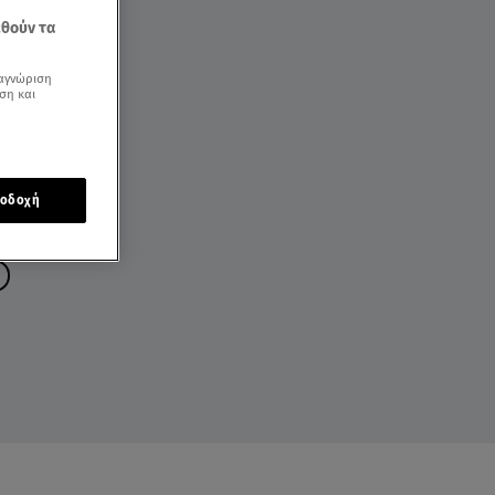
εθούν τα
αγνώριση
ση και
οδοχή