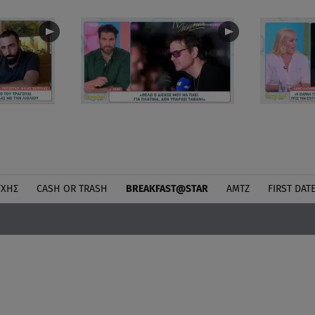
ΎΧΗΣ
CASH OR TRASH
BREAKFAST@STAR
ΑΜΤΖ
FIRST DAT