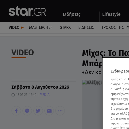
Αθλητικά
Quiz
Ειδήσεις
Lifestyle
Αυτοκίνητο
VIDEO
MASTERCHEF
STARX
ΕΙΔΉΣΕΙΣ
ΤΡΟΧΌΣ ΤΗΣ Τ
VIDEO
Μίχας: Το Π
Μπάρκα - Vi
«Δεν κρατάω κακί
Ενδιαφερό
Εμείς και οι
αναγνωριστι
Σάββατο 8 Αυγούστου 2026
δυνατή η ε
εμφανίζοντα
13.05.25, 12:40
MEDIA
την παροχή 
τεχνολογίες
διαφημίσεις
για να αλλά
Διαχείριση 
της ιστοσελί
ανατρέξτε σ