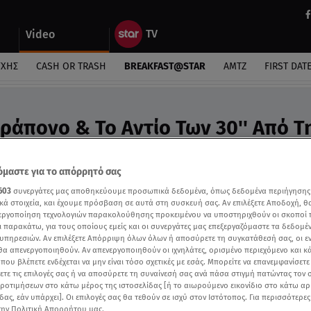
Video
ΎΧΗΣ
CASH OR TRASH
BREAKFAST@STAR
ΑΜΤΖ
FIRST DAT
αράπονο & Το Αντίο Των 30'' Από Τ
deo
α»
μαστε για το απόρρητό σας
603
συνεργάτες μας αποθηκεύουμε προσωπικά δεδομένα, όπως δεδομένα περιήγησης
κά στοιχεία, και έχουμε πρόσβαση σε αυτά στη συσκευή σας. Αν επιλέξετε Αποδοχή, θ
νεργοποίηση τεχνολογιών παρακολούθησης προκειμένου να υποστηριχθούν οι σκοποί
ι παρακάτω, για τους οποίους εμείς και οι συνεργάτες μας επεξεργαζόμαστε τα δεδομέ
υπηρεσιών. Αν επιλέξετε Απόρριψη όλων όλων ή αποσύρετε τη συγκατάθεσή σας, οι ε
 θα απενεργοποιηθούν. Αν απενεργοποιηθούν οι ιχνηλάτες, ορισμένο περιεχόμενο και κά
 που βλέπετε ενδέχεται να μην είναι τόσο σχετικές με εσάς. Μπορείτε να επανεμφανίσετ
ξετε τις επιλογές σας ή να αποσύρετε τη συναίνεσή σας ανά πάσα στιγμή πατώντας τον
προτιμήσεων στο κάτω μέρος της ιστοσελίδας [ή το αιωρούμενο εικονίδιο στο κάτω α
δας, εάν υπάρχει]. Οι επιλογές σας θα τεθούν σε ισχύ στον Ιστότοπος. Για περισσότερε
την Πολιτική Απορρήτου μας.