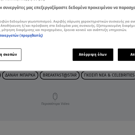
 οι συνεργάτες μας επεξεργαζόμαστε δεδομένα προκειμένου να παρασχ
ριβών δεδομένων γεωεντοπισμού. Ακριβής σάρωση χαρακτηριστικών συσκευής για αν
 Αποθήκευση ή/και πρόσβαση στα δεδομένα μιας συσκευής. Εξατομικευμένη διαφήμι
, μέτρηση διαφήμισης και περιεχομένου, έρευνα κοινού και ανάπτυξη υπηρεσιών.
συνεργατών (προμηθευτές)
η σκοπών
Απόρριψη όλων
Απ
ΔΑΝΑΗ ΜΠΑΡΚΑ
BREAKFAST@STAR
ΓΚΟΣΙΠ ΝΕΑ & CELEBRITIES
Περισσότερα Video