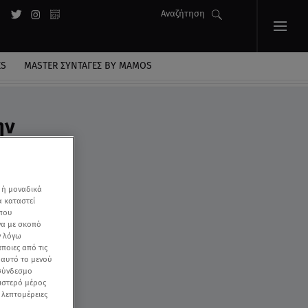
Αναζήτηση
ES
MASTER ΣΥΝΤΑΓΈΣ BY MAMOS
ην
 ή μοναδικά
α καταστεί
 που
να με σκοπό
ν λόγω
ποιες από τις
ε αυτό το μενού
 σύνδεσμο
ριστερό μέρος
ς λεπτομέρειες