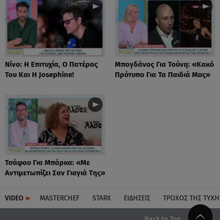
Νίνο: Η Επιτυχία, Ο Πατέρας
Μπογδάνος Για Τούνη: «Κακό
Του Και Η Josephine!
Πρότυπο Για Τα Παιδιά Μας»
Τσάφου Για Μπάρκα: «Με
Αντιμετωπίζει Σαν Γιαγιά Της»
VIDEO
MASTERCHEF
STARX
ΕΙΔΉΣΕΙΣ
ΤΡΟΧΌΣ ΤΗΣ ΤΎΧΗ
Back to Top