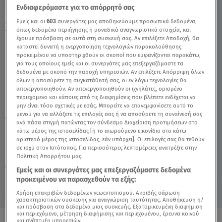
Ενδιαφερόμαστε για το απόρρητό σας
Εμείς και οι
603
συνεργάτες μας αποθηκεύουμε προσωπικά δεδομένα,
Χριστίνα Λαμπίρη: «Έπρεπε Να Φύγω
όπως δεδομένα περιήγησης ή μοναδικά αναγνωριστικά στοιχεία, και
Νωρίτερα Από Την ΤV!» - Video
έχουμε πρόσβαση σε αυτά στη συσκευή σας. Αν επιλέξετε Αποδοχή, θα
καταστεί δυνατή η ενεργοποίηση τεχνολογιών παρακολούθησης
προκειμένου να υποστηριχθούν οι σκοποί που εμφανίζονται παρακάτω,
για τους οποίους εμείς και οι συνεργάτες μας επεξεργαζόμαστε τα
δεδομένα με σκοπό την παροχή υπηρεσιών. Αν επιλέξετε Απόρριψη όλων
όλων ή αποσύρετε τη συγκατάθεσή σας, οι εν λόγω τεχνολογίες θα
απενεργοποιηθούν. Αν απενεργοποιηθούν οι ιχνηλάτες, ορισμένο
περιεχόμενο και κάποιες από τις διαφημίσεις που βλέπετε ενδέχεται να
μην είναι τόσο σχετικές με εσάς. Μπορείτε να επανεμφανίσετε αυτό το
μενού για να αλλάξετε τις επιλογές σας ή να αποσύρετε τη συναίνεσή σας
TAGS:
ΧΡΙΣΤΙΝΑ ΛΑΜΠΙΡΗ
BREAKFAST@STAR
ανά πάσα στιγμή πατώντας τον σύνδεσμο Διαχείριση προτιμήσεων στο
κάτω μέρος της ιστοσελίδας [ή το αιωρούμενο εικονίδιο στο κάτω
αριστερό μέρος της ιστοσελίδας, εάν υπάρχει]. Οι επιλογές σας θα τεθούν
σε ισχύ στον Ιστότοπος. Για περισσότερες λεπτομέρειες ανατρέξτε στην
Παρασκευή 7 Αυγούστου 2026
Πολιτική Απορρήτου μας.
04.06.24, 11:55
MEDIA
Εμείς και οι συνεργάτες μας επεξεργαζόμαστε δεδομένα
προκειμένου να παρασχεθούν τα εξής:
Χρήση επακριβών δεδομένων γεωεντοπισμού. Ακριβής σάρωση
χαρακτηριστικών συσκευής για αναγνώριση ταυτότητας. Αποθήκευση ή/
και πρόσβαση στα δεδομένα μιας συσκευής. Εξατομικευμένη διαφήμιση
και περιεχόμενο, μέτρηση διαφήμισης και περιεχομένου, έρευνα κοινού
και ανάπτυξη υπηρεσιών.