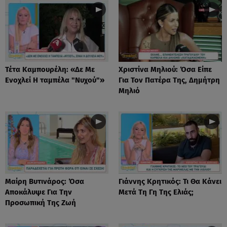
Τέτα Καμπουρέλη: «Δε Mε
Χριστίνα Μηλιού: Όσα Είπε
Eνοχλεί H ταμπέλα "Νυχού"»
Για Τον Πατέρα Της, Δημήτρη
Μηλιό
Μαίρη Βυτινάρος: Όσα
Γιάννης Κρητικός: Τι Θα Κάνει
Αποκάλυψε Για Την
Μετά Τη Γη Της Ελιάς;
Προσωπική Της Ζωή