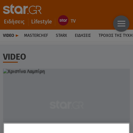
Ειδήσεις
Lifestyle
VIDEO
MASTERCHEF
STARX
ΕΙΔΉΣΕΙΣ
ΤΡΟΧΌΣ ΤΗΣ ΤΎΧΗ
VIDEO