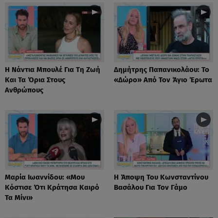
Η Νάντια Μπουλέ Για Τη Ζωή
Δημήτρης Παπανικολάου: Το
Και Τα Όρια Στους
«Δώρο» Από Τον Άγιο Έρωτα
Ανθρώπους
Μαρία Ιωαννίδου: «Μου
Η Άποψη Του Κωνσταντίνου
Κόστισε Ότι Κράτησα Καιρό
Βασάλου Για Τον Γάμο
Τα Μίνι»