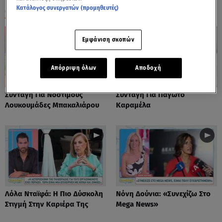
Κατάλογος συνεργατών (προμηθευτές)
ΟΛΑ ΤΑ ΒΙΝΤΕΟ
Εμφάνιση σκοπών
Απόρριψη όλων
Αποδοχή
Συνταγή Για Νόστιμους
Συνταγή Για Παγωτό
Λουκουμάδες Μπακαλιάρου
Καραμέλα
Λόλα Νταϊφά: Η Πιο Δύσκολη
Νόνη Δούνια: «Συνεχίζω Στο
Στιγμή Στην Καριέρα Της
Mega News»