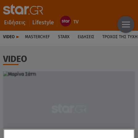
Ειδήσεις
Lifestyle
VIDEO
MASTERCHEF
STARX
ΕΙΔΉΣΕΙΣ
ΤΡΟΧΌΣ ΤΗΣ ΤΎΧΗ
VIDEO