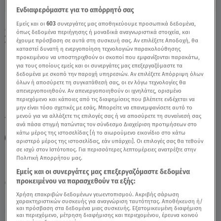
Ενδιαφερόμαστε για το απόρρητό σας
Εμείς και οι
603
συνεργάτες μας αποθηκεύουμε προσωπικά δεδομένα,
Μαρίνα Σάττι Για Eurovision: «Ελπίζω Να
όπως δεδομένα περιήγησης ή μοναδικά αναγνωριστικά στοιχεία, και
Σας Κάνω Περήφανους» - Video
έχουμε πρόσβαση σε αυτά στη συσκευή σας. Αν επιλέξετε Αποδοχή, θα
καταστεί δυνατή η ενεργοποίηση τεχνολογιών παρακολούθησης
προκειμένου να υποστηριχθούν οι σκοποί που εμφανίζονται παρακάτω,
για τους οποίους εμείς και οι συνεργάτες μας επεξεργαζόμαστε τα
δεδομένα με σκοπό την παροχή υπηρεσιών. Αν επιλέξετε Απόρριψη όλων
όλων ή αποσύρετε τη συγκατάθεσή σας, οι εν λόγω τεχνολογίες θα
απενεργοποιηθούν. Αν απενεργοποιηθούν οι ιχνηλάτες, ορισμένο
περιεχόμενο και κάποιες από τις διαφημίσεις που βλέπετε ενδέχεται να
μην είναι τόσο σχετικές με εσάς. Μπορείτε να επανεμφανίσετε αυτό το
μενού για να αλλάξετε τις επιλογές σας ή να αποσύρετε τη συναίνεσή σας
TAGS:
ΜΑΡΙΝΑ ΣΑΤΤΙ
ΕUROVISION 2024
ΖΑΡΙ
ανά πάσα στιγμή πατώντας τον σύνδεσμο Διαχείριση προτιμήσεων στο
κάτω μέρος της ιστοσελίδας [ή το αιωρούμενο εικονίδιο στο κάτω
EUROVISION
BREAKFAST@STAR
αριστερό μέρος της ιστοσελίδας, εάν υπάρχει]. Οι επιλογές σας θα τεθούν
σε ισχύ στον Ιστότοπος. Για περισσότερες λεπτομέρειες ανατρέξτε στην
Πολιτική Απορρήτου μας.
Κυριακή 9 Αυγούστου 2026
Εμείς και οι συνεργάτες μας επεξεργαζόμαστε δεδομένα
προκειμένου να παρασχεθούν τα εξής:
29.03.24, 11:00
MEDIA
Χρήση επακριβών δεδομένων γεωεντοπισμού. Ακριβής σάρωση
χαρακτηριστικών συσκευής για αναγνώριση ταυτότητας. Αποθήκευση ή/
και πρόσβαση στα δεδομένα μιας συσκευής. Εξατομικευμένη διαφήμιση
και περιεχόμενο, μέτρηση διαφήμισης και περιεχομένου, έρευνα κοινού