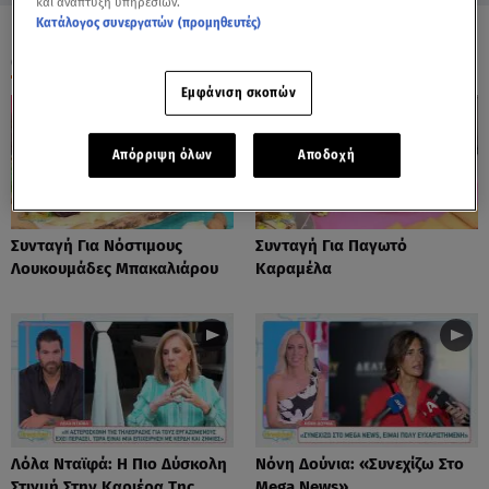
και ανάπτυξη υπηρεσιών.
Κατάλογος συνεργατών (προμηθευτές)
ΟΛΑ ΤΑ ΒΙΝΤΕΟ
Εμφάνιση σκοπών
Απόρριψη όλων
Αποδοχή
Συνταγή Για Νόστιμους
Συνταγή Για Παγωτό
Λουκουμάδες Μπακαλιάρου
Καραμέλα
Λόλα Νταϊφά: Η Πιο Δύσκολη
Νόνη Δούνια: «Συνεχίζω Στο
Στιγμή Στην Καριέρα Της
Mega News»