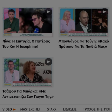
Νίνο: Η Επιτυχία, Ο Πατέρας
Μπογδάνος Για Τούνη: «Κακό
Του Και Η Josephine!
Πρότυπο Για Τα Παιδιά Μας»
Τσάφου Για Μπάρκα: «Με
Αντιμετωπίζει Σαν Γιαγιά Της»
VIDEO
MASTERCHEF
STARX
ΕΙΔΉΣΕΙΣ
ΤΡΟΧΌΣ ΤΗΣ ΤΎΧΗ