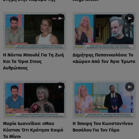
Η Νάντια Μπουλέ Για Τη Ζωή
Δημήτρης Παπανικολάου: Το
Και Τα Όρια Στους
«Δώρο» Από Τον Άγιο Έρωτα
Ανθρώπους
Μαρία Ιωαννίδου: «Μου
Η Άποψη Του Κωνσταντίνου
Κόστισε Ότι Κράτησα Καιρό
Βασάλου Για Τον Γάμο
Τα Μίνι»