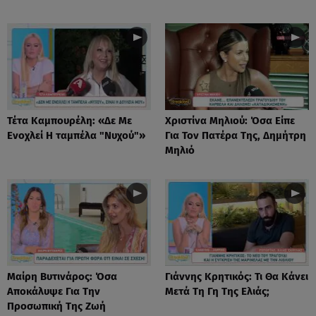
Τέτα Καμπουρέλη: «Δε Mε
Χριστίνα Μηλιού: Όσα Είπε
Eνοχλεί H ταμπέλα "Νυχού"»
Για Τον Πατέρα Της, Δημήτρη
Μηλιό
Μαίρη Βυτινάρος: Όσα
Γιάννης Κρητικός: Τι Θα Κάνει
Αποκάλυψε Για Την
Μετά Τη Γη Της Ελιάς;
Προσωπική Της Ζωή