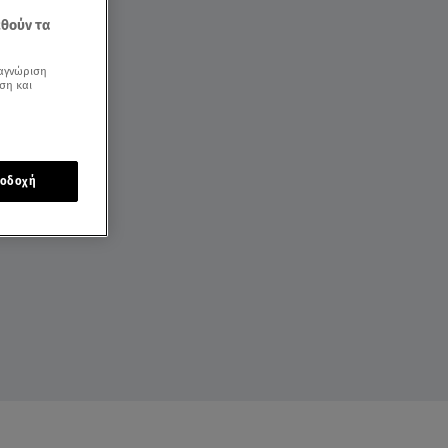
εθούν τα
αγνώριση
ση και
οδοχή