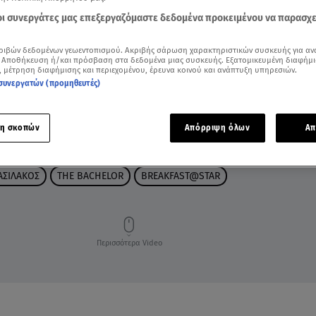
 οι συνεργάτες μας επεξεργαζόμαστε δεδομένα προκειμένου να παρασχ
ριβών δεδομένων γεωεντοπισμού. Ακριβής σάρωση χαρακτηριστικών συσκευής για αν
 Αποθήκευση ή/και πρόσβαση στα δεδομένα μιας συσκευής. Εξατομικευμένη διαφήμι
, μέτρηση διαφήμισης και περιεχομένου, έρευνα κοινού και ανάπτυξη υπηρεσιών.
συνεργατών (προμηθευτές)
η σκοπών
Απόρριψη όλων
Απ
ΑΣΙΛΑΚΟΣ
THE BACHELOR
BREAKFAST@STAR
Περισσότερα Video