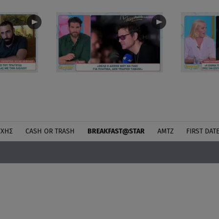
ΎΧΗΣ
CASH OR TRASH
BREAKFAST@STAR
ΑΜΤΖ
FIRST DAT