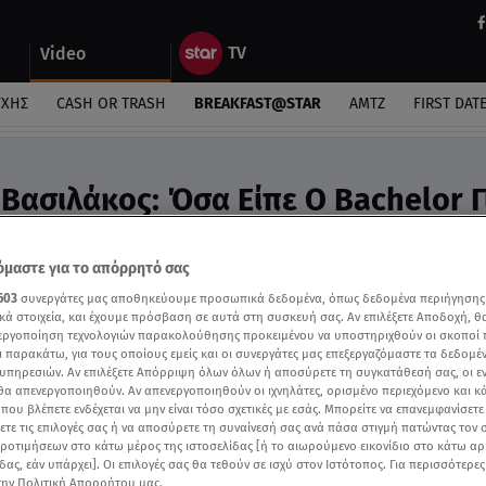
Video
ΎΧΗΣ
CASH OR TRASH
BREAKFAST@STAR
ΑΜΤΖ
FIRST DAT
Βασιλάκος: Όσα Είπε Ο Bachelor Γ
ση - Video
 την καλύτερη γεύση»
μαστε για το απόρρητό σας
603
συνεργάτες μας αποθηκεύουμε προσωπικά δεδομένα, όπως δεδομένα περιήγησης
κά στοιχεία, και έχουμε πρόσβαση σε αυτά στη συσκευή σας. Αν επιλέξετε Αποδοχή, θ
νεργοποίηση τεχνολογιών παρακολούθησης προκειμένου να υποστηριχθούν οι σκοποί
ι παρακάτω, για τους οποίους εμείς και οι συνεργάτες μας επεξεργαζόμαστε τα δεδομέ
υπηρεσιών. Αν επιλέξετε Απόρριψη όλων όλων ή αποσύρετε τη συγκατάθεσή σας, οι ε
 θα απενεργοποιηθούν. Αν απενεργοποιηθούν οι ιχνηλάτες, ορισμένο περιεχόμενο και κά
 που βλέπετε ενδέχεται να μην είναι τόσο σχετικές με εσάς. Μπορείτε να επανεμφανίσετ
ξετε τις επιλογές σας ή να αποσύρετε τη συναίνεσή σας ανά πάσα στιγμή πατώντας τον
προτιμήσεων στο κάτω μέρος της ιστοσελίδας [ή το αιωρούμενο εικονίδιο στο κάτω α
δας, εάν υπάρχει]. Οι επιλογές σας θα τεθούν σε ισχύ στον Ιστότοπος. Για περισσότερε
την Πολιτική Απορρήτου μας.