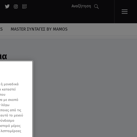
Αναζήτηση
ES
MASTER ΣΥΝΤΑΓΈΣ BY MAMOS
ια
 ή μοναδικά
α καταστεί
 που
να με σκοπό
ν λόγω
ποιες από τις
ε αυτό το μενού
 σύνδεσμο
ριστερό μέρος
ς λεπτομέρειες