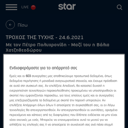
LIVE
Πίσω
ΤΡΟΧΟΣ ΤΗΣ ΤΥΧΗΣ - 24.6.2021
Με τον Πέτρο Πολυχρονίδη - Μαζί του η Βάλια
Χατζηθεοδώρου
Ενδιαφερόμαστε για το απόρρητό σας
Εμείς και οι
603
συνεργάτες μας αποθηκεύουμε προσωπικά δεδομένα, όπως
δεδομένα περιήγησης ή μοναδικά αναγνωριστικά στοιχεία, και έχουμε πρόσβαση
σε αυτά στη συσκευή σας. Αν επιλέξετε Αποδοχή, θα καταστεί δυνατή η
ενεργοποίηση τεχνολογιών παρακολούθησης προκειμένου να υποστηριχθούν οι
σκοποί που εμφανίζονται παρακάτω, για τους οποίους εμείς και οι συνεργάτες
μας επεξεργαζόμαστε τα δεδομένα με σκοπό την παροχή υπηρεσιών. Αν
επιλέξετε Απόρριψη όλων όλων ή αποσύρετε τη συγκατάθεσή σας, οι εν λόγω
τεχνολογίες θα απενεργοποιηθούν. Αν απενεργοποιηθούν οι ιχνηλάτες, ορισμένο
περιεχόμενο και κάποιες από τις διαφημίσεις που βλέπετε ενδέχεται να μην είναι
τόσο σχετικές με εσάς. Μπορείτε να επανεμφανίσετε αυτό το μενού για να
αλλάξετε τις επιλογές σας ή να αποσύρετε τη συναίνεσή σας ανά πάσα στιγμή