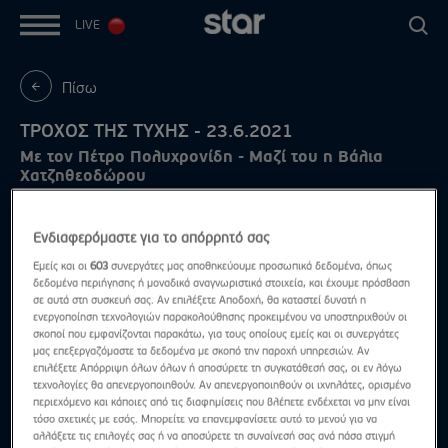
LIVE
Πίσω
ΤΡΟΧΟΣ ΤΗΣ ΤΥΧΗΣ - 23.6.2021
Με τον Πέτρο Πολυχρονίδη - Μαζί του η Βάλια
Χατζηθεοδώρου
Ενδιαφερόμαστε για το απόρρητό σας
Εμείς και οι
603
συνεργάτες μας αποθηκεύουμε προσωπικά δεδομένα, όπως
δεδομένα περιήγησης ή μοναδικά αναγνωριστικά στοιχεία, και έχουμε πρόσβαση
σε αυτά στη συσκευή σας. Αν επιλέξετε Αποδοχή, θα καταστεί δυνατή η
ενεργοποίηση τεχνολογιών παρακολούθησης προκειμένου να υποστηριχθούν οι
σκοποί που εμφανίζονται παρακάτω, για τους οποίους εμείς και οι συνεργάτες
μας επεξεργαζόμαστε τα δεδομένα με σκοπό την παροχή υπηρεσιών. Αν
επιλέξετε Απόρριψη όλων όλων ή αποσύρετε τη συγκατάθεσή σας, οι εν λόγω
τεχνολογίες θα απενεργοποιηθούν. Αν απενεργοποιηθούν οι ιχνηλάτες, ορισμένο
περιεχόμενο και κάποιες από τις διαφημίσεις που βλέπετε ενδέχεται να μην είναι
τόσο σχετικές με εσάς. Μπορείτε να επανεμφανίσετε αυτό το μενού για να
αλλάξετε τις επιλογές σας ή να αποσύρετε τη συναίνεσή σας ανά πάσα στιγμή