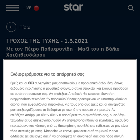
LIVE
Πίσω
ΤΡΟΧΟΣ ΤΗΣ ΤΥΧΗΣ - 1.6.2021
Με τον Πέτρο Πολυχρονίδη - Μαζί του η Βάλια
Χατζηθεοδώρου
Ενδιαφερόμαστε για το απόρρητό σας
Εμείς και οι
603
συνεργάτες μας αποθηκεύουμε προσωπικά δεδομένα, όπως
δεδομένα περιήγησης ή μοναδικά αναγνωριστικά στοιχεία, και έχουμε πρόσβαση
σε αυτά στη συσκευή σας. Αν επιλέξετε Αποδοχή, θα καταστεί δυνατή η
ενεργοποίηση τεχνολογιών παρακολούθησης προκειμένου να υποστηριχθούν οι
σκοποί που εμφανίζονται παρακάτω, για τους οποίους εμείς και οι συνεργάτες
μας επεξεργαζόμαστε τα δεδομένα με σκοπό την παροχή υπηρεσιών. Αν
επιλέξετε Απόρριψη όλων όλων ή αποσύρετε τη συγκατάθεσή σας, οι εν λόγω
τεχνολογίες θα απενεργοποιηθούν. Αν απενεργοποιηθούν οι ιχνηλάτες, ορισμένο
περιεχόμενο και κάποιες από τις διαφημίσεις που βλέπετε ενδέχεται να μην είναι
τόσο σχετικές με εσάς. Μπορείτε να επανεμφανίσετε αυτό το μενού για να
αλλάξετε τις επιλογές σας ή να αποσύρετε τη συναίνεσή σας ανά πάσα στιγμή