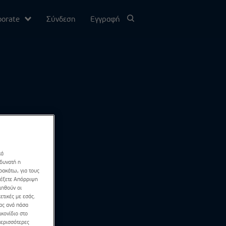
porate
Σύνδεση
Εγγραφή
υ
σίας
Channel
κά
 δυνατή η
ρακάτω, για τους
λέξετε Απόρριψη
ιηθούν οι
ετικές με εσάς.
σας ανά πάσα
κονίδιο στο
περισσότερες