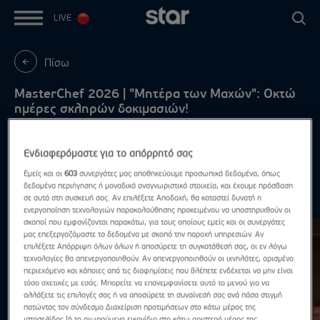
LIVE
Πίσω
MasterChef 2026 | "Μητέρα των Μαχών": Οκτώ
ημέρες σκληρών δοκιμασιών!
Δευτέρα - Πέμπτη, στις 21:00
Ενδιαφερόμαστε για το απόρρητό σας
Εμείς και οι
603
συνεργάτες μας αποθηκεύουμε προσωπικά δεδομένα, όπως
δεδομένα περιήγησης ή μοναδικά αναγνωριστικά στοιχεία, και έχουμε πρόσβαση
Highlights
σε αυτά στη συσκευή σας. Αν επιλέξετε Αποδοχή, θα καταστεί δυνατή η
Δες τα όλα
ενεργοποίηση τεχνολογιών παρακολούθησης προκειμένου να υποστηριχθούν οι
σκοποί που εμφανίζονται παρακάτω, για τους οποίους εμείς και οι συνεργάτες
μας επεξεργαζόμαστε τα δεδομένα με σκοπό την παροχή υπηρεσιών. Αν
επιλέξετε Απόρριψη όλων όλων ή αποσύρετε τη συγκατάθεσή σας, οι εν λόγω
τεχνολογίες θα απενεργοποιηθούν. Αν απενεργοποιηθούν οι ιχνηλάτες, ορισμένο
περιεχόμενο και κάποιες από τις διαφημίσεις που βλέπετε ενδέχεται να μην είναι
τόσο σχετικές με εσάς. Μπορείτε να επανεμφανίσετε αυτό το μενού για να
αλλάξετε τις επιλογές σας ή να αποσύρετε τη συναίνεσή σας ανά πάσα στιγμή
πατώντας τον σύνδεσμο Διαχείριση προτιμήσεων στο κάτω μέρος της
ιστοσελίδας [ή το αιωρούμενο εικονίδιο στο κάτω αριστερό μέρος της