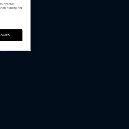
ταυτότητας.
τρηση διαφήμισης
ποδοχή
MasterChef 2026 | Οι καλύτερες στιγμές του
Τάσου Παυλίδη στον φετινό διαγωνισμό!