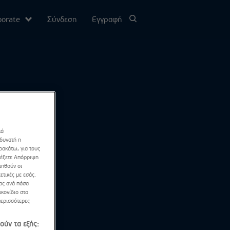
porate
Σύνδεση
Εγγραφή
υ
σίας
κά
Channel
 δυνατή η
ρακάτω, για τους
λέξετε Απόρριψη
ιηθούν οι
ετικές με εσάς.
σας ανά πάσα
κονίδιο στο
περισσότερες
ούν τα εξής: