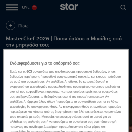
LIVE
Πίσω
MasterChef 2026 | Ποιον έσωσε ο Μιχάλης από
την μπριγάδα του;
Δευτέρα - Πέμπτη, στις 21:00
Ενδιαφερόμαστε για το απόρρητό σας
Εμείς και οι
603
συνεργάτες μας αποθηκεύουμε προσωπικά δεδομένα, όπως
δεδομένα περιήγησης ή μοναδικά αναγνωριστικά στοιχεία, και έχουμε πρόσβαση
Highlights
σε αυτά στη συσκευή σας. Αν επιλέξετε Αποδοχή, θα καταστεί δυνατή η
Δες τα όλα
ενεργοποίηση τεχνολογιών παρακολούθησης προκειμένου να υποστηριχθούν οι
σκοποί που εμφανίζονται παρακάτω, για τους οποίους εμείς και οι συνεργάτες
μας επεξεργαζόμαστε τα δεδομένα με σκοπό την παροχή υπηρεσιών. Αν
επιλέξετε Απόρριψη όλων όλων ή αποσύρετε τη συγκατάθεσή σας, οι εν λόγω
τεχνολογίες θα απενεργοποιηθούν. Αν απενεργοποιηθούν οι ιχνηλάτες, ορισμένο
περιεχόμενο και κάποιες από τις διαφημίσεις που βλέπετε ενδέχεται να μην είναι
τόσο σχετικές με εσάς. Μπορείτε να επανεμφανίσετε αυτό το μενού για να
αλλάξετε τις επιλογές σας ή να αποσύρετε τη συναίνεσή σας ανά πάσα στιγμή
πατώντας τον σύνδεσμο Διαχείριση προτιμήσεων στο κάτω μέρος της
ιστοσελίδας [ή το αιωρούμενο εικονίδιο στο κάτω αριστερό μέρος της