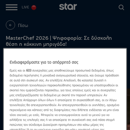
LIVE
Πίσω
MasterChef 2026 | Ψηφοφορία: Σε δύσκολη
θέση η κόκκινη μπριγάδα!
Δευτέρα - Πέμπτη, στις 21:00
Ενδιαφερόμαστε για το απόρρητό σας
Εμείς και οι
603
συνεργάτες μας αποθηκεύουμε προσωπικά δεδομένα, όπως
δεδομένα περιήγησης ή μοναδικά αναγνωριστικά στοιχεία, και έχουμε πρόσβαση
Highlights
σε αυτά στη συσκευή σας. Αν επιλέξετε Αποδοχή, θα καταστεί δυνατή η
Δες τα όλα
ενεργοποίηση τεχνολογιών παρακολούθησης προκειμένου να υποστηριχθούν οι
σκοποί που εμφανίζονται παρακάτω, για τους οποίους εμείς και οι συνεργάτες
μας επεξεργαζόμαστε τα δεδομένα με σκοπό την παροχή υπηρεσιών. Αν
επιλέξετε Απόρριψη όλων όλων ή αποσύρετε τη συγκατάθεσή σας, οι εν λόγω
τεχνολογίες θα απενεργοποιηθούν. Αν απενεργοποιηθούν οι ιχνηλάτες, ορισμένο
περιεχόμενο και κάποιες από τις διαφημίσεις που βλέπετε ενδέχεται να μην είναι
τόσο σχετικές με εσάς. Μπορείτε να επανεμφανίσετε αυτό το μενού για να
αλλάξετε τις επιλογές σας ή να αποσύρετε τη συναίνεσή σας ανά πάσα στιγμή
πατώντας τον σύνδεσμο Διαχείριση προτιμήσεων στο κάτω μέρος της
ιστοσελίδας [ή το αιωρούμενο εικονίδιο στο κάτω αριστερό μέρος της