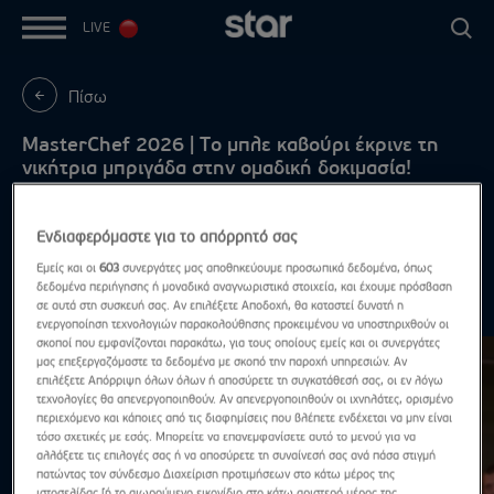
LIVE
Πίσω
MasterChef 2026 | Το μπλε καβούρι έκρινε τη
νικήτρια μπριγάδα στην ομαδική δοκιμασία!
Δευτέρα - Πέμπτη, στις 21:00
Ενδιαφερόμαστε για το απόρρητό σας
Εμείς και οι
603
συνεργάτες μας αποθηκεύουμε προσωπικά δεδομένα, όπως
δεδομένα περιήγησης ή μοναδικά αναγνωριστικά στοιχεία, και έχουμε πρόσβαση
Highlights
σε αυτά στη συσκευή σας. Αν επιλέξετε Αποδοχή, θα καταστεί δυνατή η
Δες τα όλα
ενεργοποίηση τεχνολογιών παρακολούθησης προκειμένου να υποστηριχθούν οι
σκοποί που εμφανίζονται παρακάτω, για τους οποίους εμείς και οι συνεργάτες
μας επεξεργαζόμαστε τα δεδομένα με σκοπό την παροχή υπηρεσιών. Αν
επιλέξετε Απόρριψη όλων όλων ή αποσύρετε τη συγκατάθεσή σας, οι εν λόγω
τεχνολογίες θα απενεργοποιηθούν. Αν απενεργοποιηθούν οι ιχνηλάτες, ορισμένο
περιεχόμενο και κάποιες από τις διαφημίσεις που βλέπετε ενδέχεται να μην είναι
τόσο σχετικές με εσάς. Μπορείτε να επανεμφανίσετε αυτό το μενού για να
αλλάξετε τις επιλογές σας ή να αποσύρετε τη συναίνεσή σας ανά πάσα στιγμή
πατώντας τον σύνδεσμο Διαχείριση προτιμήσεων στο κάτω μέρος της
ιστοσελίδας [ή το αιωρούμενο εικονίδιο στο κάτω αριστερό μέρος της