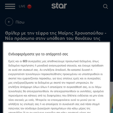
LIVE
Πίσω
Θρίλερ με την τέφρα της Μαίρης Χρονοπούλου -
Νέο πρόσωπο στην υπόθεση του θανάτου της
Που βρίσκεται αυτή την στιγμή και γιατί δεν έχει
διασκορπιστεί
Ενδιαφερόμαστε για το απόρρητό σας
Εμείς και οι
603
συνεργάτες μας αποθηκεύουμε προσωπικά δεδομένα, όπως
δεδομένα περιήγησης ή μοναδικά αναγνωριστικά στοιχεία, και έχουμε πρόσβαση
σε αυτά στη συσκευή σας. Αν επιλέξετε Αποδοχή, θα καταστεί δυνατή η
ενεργοποίηση τεχνολογιών παρακολούθησης προκειμένου να υποστηριχθούν οι
Highlights
Δες τα όλα
σκοποί που εμφανίζονται παρακάτω, για τους οποίους εμείς και οι συνεργάτες
μας επεξεργαζόμαστε τα δεδομένα με σκοπό την παροχή υπηρεσιών. Αν
επιλέξετε Απόρριψη όλων όλων ή αποσύρετε τη συγκατάθεσή σας, οι εν λόγω
τεχνολογίες θα απενεργοποιηθούν. Αν απενεργοποιηθούν οι ιχνηλάτες, ορισμένο
περιεχόμενο και κάποιες από τις διαφημίσεις που βλέπετε ενδέχεται να μην είναι
τόσο σχετικές με εσάς. Μπορείτε να επανεμφανίσετε αυτό το μενού για να
αλλάξετε τις επιλογές σας ή να αποσύρετε τη συναίνεσή σας ανά πάσα στιγμή
πατώντας τον σύνδεσμο Διαχείριση προτιμήσεων στο κάτω μέρος της
ιστοσελίδας [ή το αιωρούμενο εικονίδιο στο κάτω αριστερό μέρος της