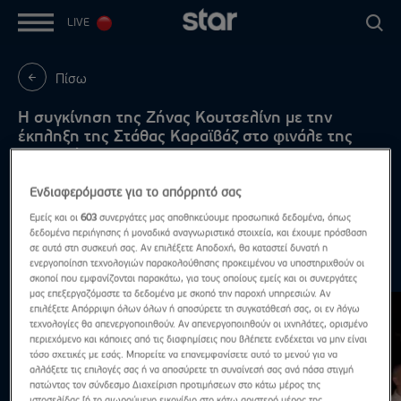
LIVE
Πίσω
Η συγκίνηση της Ζήνας Κουτσελίνη με την
έκπληξη της Στάθας Καραϊβάζ στο φινάλε της
εκπομπής
«Σήμερα ο Γιώργος είναι ανάμεσά μας»
Ενδιαφερόμαστε για το απόρρητό σας
Εμείς και οι
603
συνεργάτες μας αποθηκεύουμε προσωπικά δεδομένα, όπως
δεδομένα περιήγησης ή μοναδικά αναγνωριστικά στοιχεία, και έχουμε πρόσβαση
σε αυτά στη συσκευή σας. Αν επιλέξετε Αποδοχή, θα καταστεί δυνατή η
ενεργοποίηση τεχνολογιών παρακολούθησης προκειμένου να υποστηριχθούν οι
Highlights
Δες τα όλα
σκοποί που εμφανίζονται παρακάτω, για τους οποίους εμείς και οι συνεργάτες
μας επεξεργαζόμαστε τα δεδομένα με σκοπό την παροχή υπηρεσιών. Αν
επιλέξετε Απόρριψη όλων όλων ή αποσύρετε τη συγκατάθεσή σας, οι εν λόγω
τεχνολογίες θα απενεργοποιηθούν. Αν απενεργοποιηθούν οι ιχνηλάτες, ορισμένο
περιεχόμενο και κάποιες από τις διαφημίσεις που βλέπετε ενδέχεται να μην είναι
τόσο σχετικές με εσάς. Μπορείτε να επανεμφανίσετε αυτό το μενού για να
αλλάξετε τις επιλογές σας ή να αποσύρετε τη συναίνεσή σας ανά πάσα στιγμή
πατώντας τον σύνδεσμο Διαχείριση προτιμήσεων στο κάτω μέρος της
ιστοσελίδας [ή το αιωρούμενο εικονίδιο στο κάτω αριστερό μέρος της