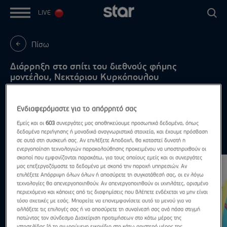
LIVE
Πίσω
Διάρρηξη στο σπίτι του διεθνούς φήμης
μοντέλου, Νεκτάριου Κυρκόπουλου
Του πήραν αντικείμενα αξίας 30.000 ευρώ
Ενδιαφερόμαστε για το απόρρητό σας
Εμείς και οι
603
συνεργάτες μας αποθηκεύουμε προσωπικά δεδομένα, όπως
δεδομένα περιήγησης ή μοναδικά αναγνωριστικά στοιχεία, και έχουμε πρόσβαση
Highlights
σε αυτά στη συσκευή σας. Αν επιλέξετε Αποδοχή, θα καταστεί δυνατή η
Δες τα όλα
ενεργοποίηση τεχνολογιών παρακολούθησης προκειμένου να υποστηριχθούν οι
σκοποί που εμφανίζονται παρακάτω, για τους οποίους εμείς και οι συνεργάτες
μας επεξεργαζόμαστε τα δεδομένα με σκοπό την παροχή υπηρεσιών. Αν
επιλέξετε Απόρριψη όλων όλων ή αποσύρετε τη συγκατάθεσή σας, οι εν λόγω
τεχνολογίες θα απενεργοποιηθούν. Αν απενεργοποιηθούν οι ιχνηλάτες, ορισμένο
περιεχόμενο και κάποιες από τις διαφημίσεις που βλέπετε ενδέχεται να μην είναι
τόσο σχετικές με εσάς. Μπορείτε να επανεμφανίσετε αυτό το μενού για να
αλλάξετε τις επιλογές σας ή να αποσύρετε τη συναίνεσή σας ανά πάσα στιγμή
πατώντας τον σύνδεσμο Διαχείριση προτιμήσεων στο κάτω μέρος της
ιστοσελίδας [ή το αιωρούμενο εικονίδιο στο κάτω αριστερό μέρος της