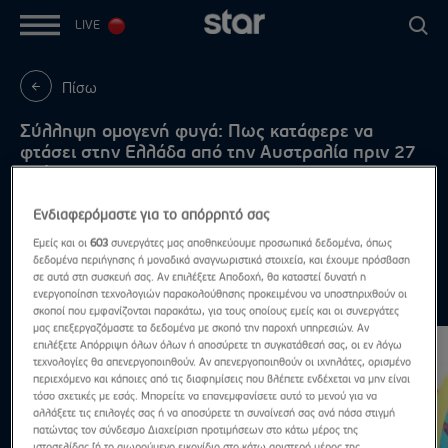
LIVE
Πίσω
Σύλληψη ομογενή φυγά: Πως κατάφερε να
φτάσει στην Ελλάδα από την Αυστραλία πριν 27
χρόνια
Αυτή την στιγμή βρίσκεται στο αυτόφωρο
Ενδιαφερόμαστε για το απόρρητό σας
Εμείς και οι
603
συνεργάτες μας αποθηκεύουμε προσωπικά δεδομένα, όπως
δεδομένα περιήγησης ή μοναδικά αναγνωριστικά στοιχεία, και έχουμε πρόσβαση
σε αυτά στη συσκευή σας. Αν επιλέξετε Αποδοχή, θα καταστεί δυνατή η
ενεργοποίηση τεχνολογιών παρακολούθησης προκειμένου να υποστηριχθούν οι
Highlights
Δες τα όλα
σκοποί που εμφανίζονται παρακάτω, για τους οποίους εμείς και οι συνεργάτες
μας επεξεργαζόμαστε τα δεδομένα με σκοπό την παροχή υπηρεσιών. Αν
επιλέξετε Απόρριψη όλων όλων ή αποσύρετε τη συγκατάθεσή σας, οι εν λόγω
τεχνολογίες θα απενεργοποιηθούν. Αν απενεργοποιηθούν οι ιχνηλάτες, ορισμένο
περιεχόμενο και κάποιες από τις διαφημίσεις που βλέπετε ενδέχεται να μην είναι
τόσο σχετικές με εσάς. Μπορείτε να επανεμφανίσετε αυτό το μενού για να
αλλάξετε τις επιλογές σας ή να αποσύρετε τη συναίνεσή σας ανά πάσα στιγμή
πατώντας τον σύνδεσμο Διαχείριση προτιμήσεων στο κάτω μέρος της
ιστοσελίδας [ή το αιωρούμενο εικονίδιο στο κάτω αριστερό μέρος της