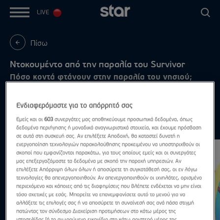
LIVE
Πίσω
Ντοκουμέντο από την παραλία του Survivor
Πόσο κοντά φτάνουν στην παραλία του νησιού;
Ενδιαφερόμαστε για το απόρρητό σας
Εμείς και οι
603
συνεργάτες μας αποθηκεύουμε προσωπικά δεδομένα, όπως
Highlights
Δες τα όλα
δεδομένα περιήγησης ή μοναδικά αναγνωριστικά στοιχεία, και έχουμε πρόσβαση
σε αυτά στη συσκευή σας. Αν επιλέξετε Αποδοχή, θα καταστεί δυνατή η
ενεργοποίηση τεχνολογιών παρακολούθησης προκειμένου να υποστηριχθούν οι
σκοποί που εμφανίζονται παρακάτω, για τους οποίους εμείς και οι συνεργάτες
μας επεξεργαζόμαστε τα δεδομένα με σκοπό την παροχή υπηρεσιών. Αν
επιλέξετε Απόρριψη όλων όλων ή αποσύρετε τη συγκατάθεσή σας, οι εν λόγω
τεχνολογίες θα απενεργοποιηθούν. Αν απενεργοποιηθούν οι ιχνηλάτες, ορισμένο
περιεχόμενο και κάποιες από τις διαφημίσεις που βλέπετε ενδέχεται να μην είναι
τόσο σχετικές με εσάς. Μπορείτε να επανεμφανίσετε αυτό το μενού για να
αλλάξετε τις επιλογές σας ή να αποσύρετε τη συναίνεσή σας ανά πάσα στιγμή
πατώντας τον σύνδεσμο Διαχείριση προτιμήσεων στο κάτω μέρος της
ιστοσελίδας [ή το αιωρούμενο εικονίδιο στο κάτω αριστερό μέρος της