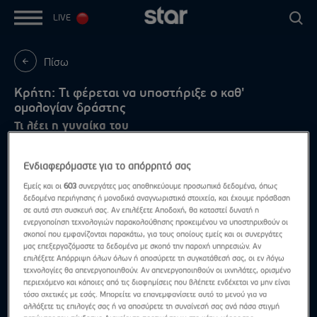
LIVE
Πίσω
Κρήτη: Τι φέρεται να υποστήριξε ο καθ'
ομολογίαν δράστης
Τι λέει η γυναίκα του
Ενδιαφερόμαστε για το απόρρητό σας
Εμείς και οι
603
συνεργάτες μας αποθηκεύουμε προσωπικά δεδομένα, όπως
δεδομένα περιήγησης ή μοναδικά αναγνωριστικά στοιχεία, και έχουμε πρόσβαση
σε αυτά στη συσκευή σας. Αν επιλέξετε Αποδοχή, θα καταστεί δυνατή η
ενεργοποίηση τεχνολογιών παρακολούθησης προκειμένου να υποστηριχθούν οι
σκοποί που εμφανίζονται παρακάτω, για τους οποίους εμείς και οι συνεργάτες
μας επεξεργαζόμαστε τα δεδομένα με σκοπό την παροχή υπηρεσιών. Αν
επιλέξετε Απόρριψη όλων όλων ή αποσύρετε τη συγκατάθεσή σας, οι εν λόγω
τεχνολογίες θα απενεργοποιηθούν. Αν απενεργοποιηθούν οι ιχνηλάτες, ορισμένο
περιεχόμενο και κάποιες από τις διαφημίσεις που βλέπετε ενδέχεται να μην είναι
τόσο σχετικές με εσάς. Μπορείτε να επανεμφανίσετε αυτό το μενού για να
αλλάξετε τις επιλογές σας ή να αποσύρετε τη συναίνεσή σας ανά πάσα στιγμή