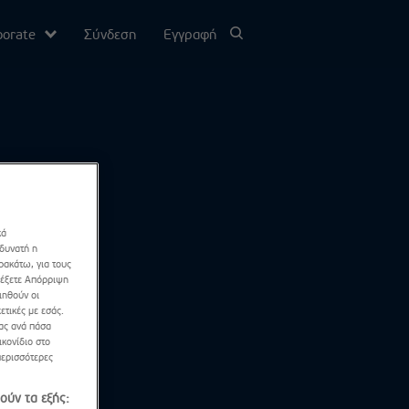
porate
Σύνδεση
Εγγραφή
υ
σίας
κά
Channel
 δυνατή η
ρακάτω, για τους
λέξετε Απόρριψη
ιηθούν οι
ετικές με εσάς.
σας ανά πάσα
κονίδιο στο
περισσότερες
ούν τα εξής: