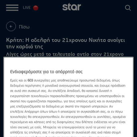
LIVE
Πίσω
Κρήτη: Η αδελφή του 21χρονου Νικήτα ανοίγει
την καρδιά της
Λίγες ώρες μετά το τελευταίο αντίο στον 21χρονο
Ενδιαφερόμαστε για το απόρρητό σας
Εμείς και οι
603
συνεργάτες μας αποθηκεύουμε προσωπικά δεδομένα, όπως
δεδομένα περιήγησης ή μοναδικά αναγνωριστικά στοιχεία, και έχουμε πρόσβαση
σε αυτά στη συσκευή σας. Αν επιλέξετε Αποδοχή, θα καταστεί δυνατή η
ενεργοποίηση τεχνολογιών παρακολούθησης προκειμένου να υποστηριχθούν οι
σκοποί που εμφανίζονται παρακάτω, για τους οποίους εμείς και οι συνεργάτες
μας επεξεργαζόμαστε τα δεδομένα με σκοπό την παροχή υπηρεσιών. Αν
επιλέξετε Απόρριψη όλων όλων ή αποσύρετε τη συγκατάθεσή σας, οι εν λόγω
τεχνολογίες θα απενεργοποιηθούν. Αν απενεργοποιηθούν οι ιχνηλάτες, ορισμένο
περιεχόμενο και κάποιες από τις διαφημίσεις που βλέπετε ενδέχεται να μην είναι
τόσο σχετικές με εσάς. Μπορείτε να επανεμφανίσετε αυτό το μενού για να
αλλάξετε τις επιλογές σας ή να αποσύρετε τη συναίνεσή σας ανά πάσα στιγμή