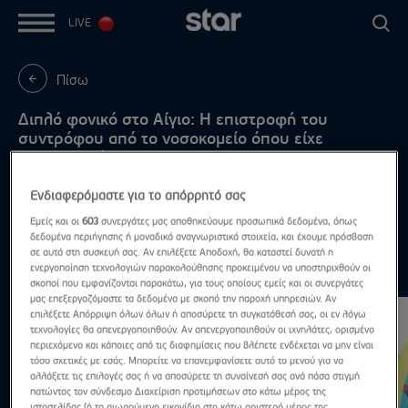
LIVE
Πίσω
Διπλό φονικό στο Αίγιο: Η επιστροφή του
συντρόφου από το νοσοκομείο όπου είχε
μεταφερθεί
Τι φέρεται να είπε ο Ιταλός στους αστυνομικούς
Ενδιαφερόμαστε για το απόρρητό σας
Εμείς και οι
603
συνεργάτες μας αποθηκεύουμε προσωπικά δεδομένα, όπως
δεδομένα περιήγησης ή μοναδικά αναγνωριστικά στοιχεία, και έχουμε πρόσβαση
σε αυτά στη συσκευή σας. Αν επιλέξετε Αποδοχή, θα καταστεί δυνατή η
ενεργοποίηση τεχνολογιών παρακολούθησης προκειμένου να υποστηριχθούν οι
Highlights
Δες τα όλα
σκοποί που εμφανίζονται παρακάτω, για τους οποίους εμείς και οι συνεργάτες
μας επεξεργαζόμαστε τα δεδομένα με σκοπό την παροχή υπηρεσιών. Αν
επιλέξετε Απόρριψη όλων όλων ή αποσύρετε τη συγκατάθεσή σας, οι εν λόγω
τεχνολογίες θα απενεργοποιηθούν. Αν απενεργοποιηθούν οι ιχνηλάτες, ορισμένο
περιεχόμενο και κάποιες από τις διαφημίσεις που βλέπετε ενδέχεται να μην είναι
τόσο σχετικές με εσάς. Μπορείτε να επανεμφανίσετε αυτό το μενού για να
αλλάξετε τις επιλογές σας ή να αποσύρετε τη συναίνεσή σας ανά πάσα στιγμή
πατώντας τον σύνδεσμο Διαχείριση προτιμήσεων στο κάτω μέρος της
ιστοσελίδας [ή το αιωρούμενο εικονίδιο στο κάτω αριστερό μέρος της