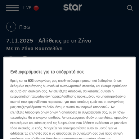
LIVE
Πίσω
7.11.2025 - Αλήθειες με τη Ζήνα
Με τη Ζήνα Κουτσελίνη
Ενδιαφερόμαστε για το απόρρητό σας
Εμείς και οι
603
συνεργάτες μας αποθηκεύουμε προσωπικά δεδομένα, όπως
δεδομένα περιήγησης ή μοναδικά αναγνωριστικά στοιχεία, και έχουμε πρόσβαση
σε αυτά στη συσκευή σας. Αν επιλέξετε Αποδοχή, θα καταστεί δυνατή η
ενεργοποίηση τεχνολογιών παρακολούθησης προκειμένου να υποστηριχθούν οι
σκοποί που εμφανίζονται παρακάτω, για τους οποίους εμείς και οι συνεργάτες
μας επεξεργαζόμαστε τα δεδομένα με σκοπό την παροχή υπηρεσιών. Αν
επιλέξετε Απόρριψη όλων όλων ή αποσύρετε τη συγκατάθεσή σας, οι εν λόγω
τεχνολογίες θα απενεργοποιηθούν. Αν απενεργοποιηθούν οι ιχνηλάτες, ορισμένο
περιεχόμενο και κάποιες από τις διαφημίσεις που βλέπετε ενδέχεται να μην είναι
τόσο σχετικές με εσάς. Μπορείτε να επανεμφανίσετε αυτό το μενού για να
αλλάξετε τις επιλογές σας ή να αποσύρετε τη συναίνεσή σας ανά πάσα στιγμή
πατώντας τον σύνδεσμο Διαχείριση προτιμήσεων στο κάτω μέρος της