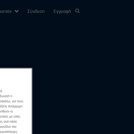
porate
Σύνδεση
Εγγραφή
υ
σίας
Channel
κά
 δυνατή η
ρακάτω, για τους
λέξετε Απόρριψη
ιηθούν οι
ετικές με εσάς.
σας ανά πάσα
κονίδιο στο
περισσότερες