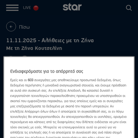
LIVE
Πίσω
11.11.2025 - Αλήθειες με τη Ζήνα
Με τη Ζήνα Κουτσελίνη
Ενδιαφερόμαστε για το απόρρητό σας
Εμείς και οι
603
συνεργάτες μας αποθηκεύουμε προσωπικά δεδομένα, όπως
δεδομένα περιήγησης ή μοναδικά αναγνωριστικά στοιχεία, και έχουμε πρόσβαση
σε αυτά στη συσκευή σας. Αν επιλέξετε Αποδοχή, θα καταστεί δυνατή η
ενεργοποίηση τεχνολογιών παρακολούθησης προκειμένου να υποστηριχθούν οι
σκοποί που εμφανίζονται παρακάτω, για τους οποίους εμείς και οι συνεργάτες
μας επεξεργαζόμαστε τα δεδομένα με σκοπό την παροχή υπηρεσιών. Αν
επιλέξετε Απόρριψη όλων όλων ή αποσύρετε τη συγκατάθεσή σας, οι εν λόγω
τεχνολογίες θα απενεργοποιηθούν. Αν απενεργοποιηθούν οι ιχνηλάτες, ορισμένο
περιεχόμενο και κάποιες από τις διαφημίσεις που βλέπετε ενδέχεται να μην είναι
τόσο σχετικές με εσάς. Μπορείτε να επανεμφανίσετε αυτό το μενού για να
αλλάξετε τις επιλογές σας ή να αποσύρετε τη συναίνεσή σας ανά πάσα στιγμή
πατώντας τον σύνδεσμο Διαχείριση προτιμήσεων στο κάτω μέρος της