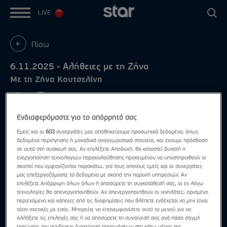
LIVE
Πίσω
6.11.2025 - Αλήθειες με τη Ζήνα
Με τη Ζήνα Κουτσελίνη
Ενδιαφερόμαστε για το απόρρητό σας
Εμείς και οι
603
συνεργάτες μας αποθηκεύουμε προσωπικά δεδομένα, όπως
δεδομένα περιήγησης ή μοναδικά αναγνωριστικά στοιχεία, και έχουμε πρόσβαση
σε αυτά στη συσκευή σας. Αν επιλέξετε Αποδοχή, θα καταστεί δυνατή η
ενεργοποίηση τεχνολογιών παρακολούθησης προκειμένου να υποστηριχθούν οι
σκοποί που εμφανίζονται παρακάτω, για τους οποίους εμείς και οι συνεργάτες
μας επεξεργαζόμαστε τα δεδομένα με σκοπό την παροχή υπηρεσιών. Αν
επιλέξετε Απόρριψη όλων όλων ή αποσύρετε τη συγκατάθεσή σας, οι εν λόγω
τεχνολογίες θα απενεργοποιηθούν. Αν απενεργοποιηθούν οι ιχνηλάτες, ορισμένο
περιεχόμενο και κάποιες από τις διαφημίσεις που βλέπετε ενδέχεται να μην είναι
τόσο σχετικές με εσάς. Μπορείτε να επανεμφανίσετε αυτό το μενού για να
αλλάξετε τις επιλογές σας ή να αποσύρετε τη συναίνεσή σας ανά πάσα στιγμή
πατώντας τον σύνδεσμο Διαχείριση προτιμήσεων στο κάτω μέρος της