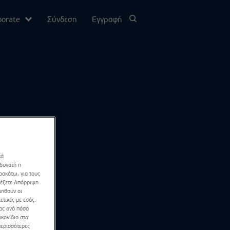
porate
Σύνδεση
Εγγραφή
υ
σίας
Channel
κά
 δυνατή η
ρακάτω, για τους
λέξετε Απόρριψη
ιηθούν οι
ετικές με εσάς.
σας ανά πάσα
κονίδιο στο
περισσότερες