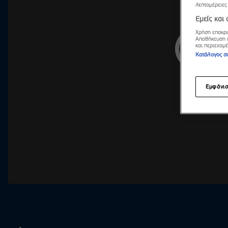
λεπτομέρειες
Tract
Εμείς και
Χρήση επακρι
Φάρμ
Αποθήκευση ή
και περιεχομ
Κατάλογος σ
Route
Όμορφ
Εμφάνι
Life i