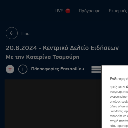
LIVE
Πρόγραμμα
Εκπομπές
Maste
Πίσω
Cash 
20.8.2024 - Κεντρικό Δελτίο Ειδήσεων
First 
Με την Κατερίνα Τσαμούρη
1% Cl
Πληροφορίες Επεισοδίου
Περισσ
GNTM
Ενδιαφερό
Αλήθε
Εμείς και οι
6
αναγνωριστικ
ενεργοποίηση
Τροχό
οποίους εμεί
όλων όλων ή 
Lingo
ιχνηλάτες, ορ
Μπορείτε να 
στιγμή πατών
Stars
κάτω αριστερό